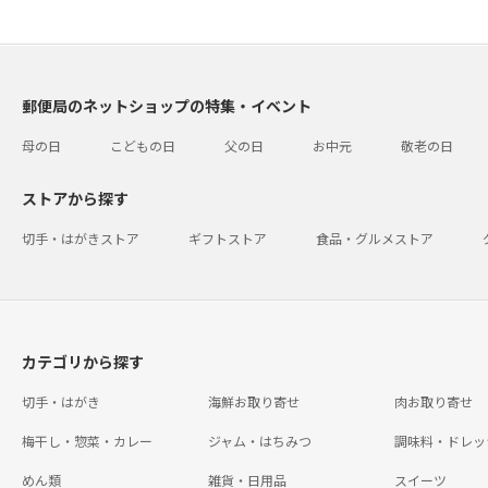
郵便局のネットショップの特集・イベント
母の日
こどもの日
父の日
お中元
敬老の日
ストアから探す
切手・はがきストア
ギフトストア
食品・グルメストア
カテゴリから探す
切手・はがき
海鮮お取り寄せ
肉お取り寄せ
梅干し・惣菜・カレー
ジャム・はちみつ
調味料・ドレッ
めん類
雑貨・日用品
スイーツ