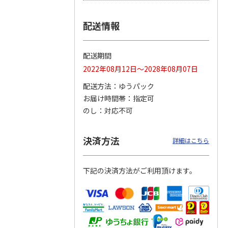
配送情報
 クッ
２０２６ ポムポム
〈ソロソロ〉パーフ
〈ソロソロ〉アクア
デーシ
プリン フェイスパ
ェクトＵＶジェル
シートマスクＲ・パ
配送期間
ト
ウダー３個セット
２本
ーフェクトＵＶジェ
2022年08月12日～2028年08月07日
5.0
（1）
4.8
（12）
ルセ
4.4
…
（10）
5,280円
3,980円
3,980円
配送方法
ゆうパック
(送料・税込)
(送料・税込)
(送料・税込)
お届け時間帯
指定可
のし
対応不可
決済方法
詳細はこちら
下記の決済方法がご利用頂けます。