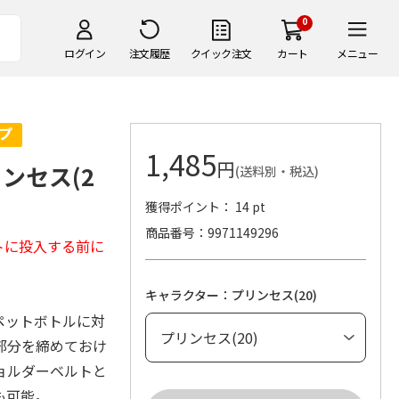
0
ログイン
注文履歴
クイック注文
カート
メニュー
1,485
円
ンセス(2
(送料別・税込)
獲得ポイント： 14 pt
商品番号
9971149296
トに投入する前に
キャラクター：プリンセス(20)
のペットボトルに対
部分を締めておけ
ョルダーベルトと
も可能。