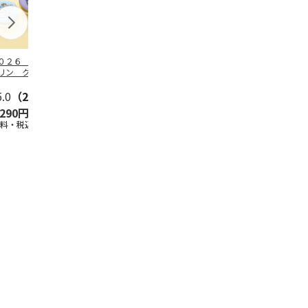
０２６ ポムポム
ハローキティ スキ
〈ソロソロ〉パーフ
ハローキティ
リン クッション
ンクリーム３本セッ
ェクトＵＶジェル
ションファン
ァンデーション３
ト
６本
ョン３個セッ
セ
5.0
…
（2）
5.0
（4）
4.8
（16）
,290円
2,670円
9,800円
4,290円
送料・税込)
(送料・税込)
(送料・税込)
(送料・税込)