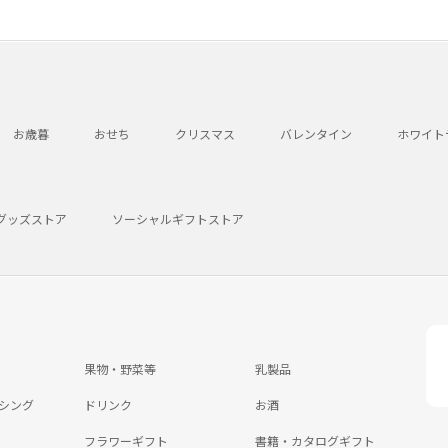
お歳暮
おせち
クリスマス
バレンタイン
ホワイト
グッズストア
ソーシャルギフトストア
果物・野菜等
乳製品
シング
ドリンク
お酒
フラワーギフト
書籍・カタログギフト