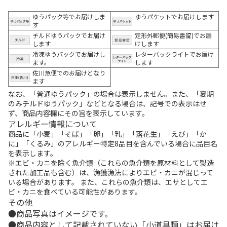
ゆうパック等でお届けしま
ゆうパケットでお届けします
す
チルドゆうパックでお届け
定形外郵便(簡易書留)でお届
します
けします
冷凍ゆうパックでお届けし
レターパックライトでお届け
ます。
します
佐川急便でのお届けとなり
ます
なお、「普通ゆうパック」の場合は表示しません。また、「夏期
のみチルドゆうパック」などとなる場合は、記号での表示はせ
ず、商品内容欄にその旨を表示しています。
アレルギー情報について
商品に「小麦」「そば」「卵」「乳」「落花生」「えび」「か
に」「くるみ」のアレルギー特定8品目を含んでいる場合に品目名
を表示します。
※エビ・カニを除く魚介類（これらの魚介類を原材料として製造
された加工品も含む）は、漁獲漁法によりエビ・カニが混じって
いる場合があります。 また、これらの魚介類は、エサとしてエ
ビ・カニを食べている可能性があります。
その他
商品写真はイメージです。
商品内容として記載されていない「小道具類」はお届け