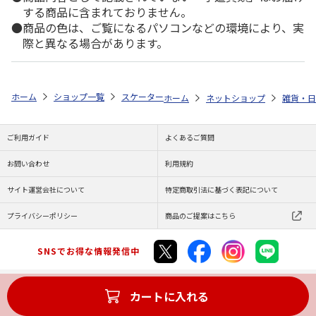
する商品に含まれておりません。
商品の色は、ご覧になるパソコンなどの環境により、実
際と異なる場合があります。
ホーム
ショップ一覧
スケーター
エナメルペットボトルケース アナと雪
ホーム
ネットショップ
雑貨・日
ご利用ガイド
よくあるご質問
お問い合わせ
利用規約
サイト運営会社について
特定商取引法に基づく表記について
プライバシーポリシー
商品のご提案はこちら
SNSでお得な情報発信中
カートに入れる
Copyright (C) JAPAN POST Co.,Ltd. All Rights Reserved.