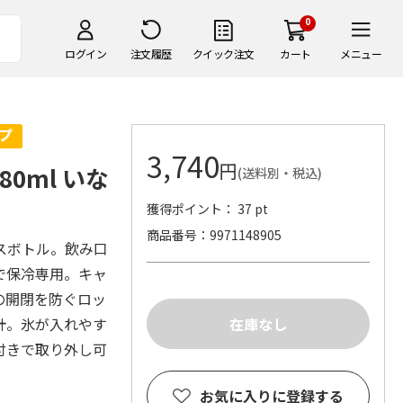
0
ログイン
注文履歴
クイック注文
カート
メニュー
3,740
円
0ml いな
(送料別・税込)
獲得ポイント： 37 pt
商品番号
9971148905
スボトル。飲み口
で保冷専用。キャ
の開閉を防ぐロッ
計。氷が入れやす
付きで取り外し可
お気に入りに登録する