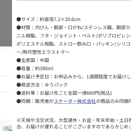
●サイズ：約直径7.2×20.6cm
●材質：内びん・胴部・口がね/ステンレス鋼、胴部カ
ニル樹脂、フタ・ジョイント・ベルト/ポリプロピレン
ポリエステル樹脂、ストロー飲み口・パッキン/シリ
ー/熱可塑性エラストマー
●生産国：中国
●容量：約380ml
●お届け予定日：お申込みから、1週間程度でお届け
●発送方法：ゆうパック
●送料等：お届け先ごと全国一律660円(税込)
●同梱：販売者が
スケーター株式会社
の商品のみ同梱
※天候や注文状況、大型連休・お盆・年末年始・土日
合、お届けが遅れることがございますのであらかじめ