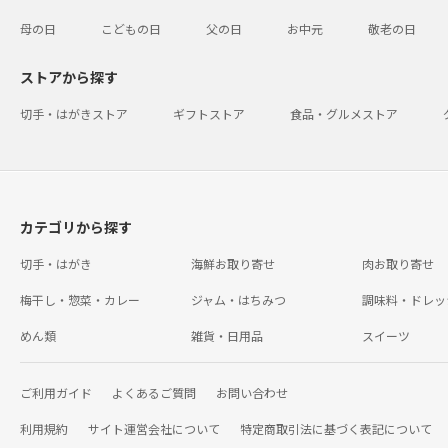
母の日
こどもの日
父の日
お中元
敬老の日
ストアから探す
切手・はがきストア
ギフトストア
食品・グルメストア
カテゴリから探す
切手・はがき
海鮮お取り寄せ
肉お取り寄せ
梅干し・惣菜・カレー
ジャム・はちみつ
調味料・ドレッ
めん類
雑貨・日用品
スイーツ
ご利用ガイド
よくあるご質問
お問い合わせ
利用規約
サイト運営会社について
特定商取引法に基づく表記について