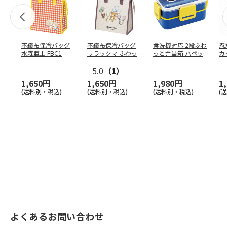
不織布保冷バッグ
不織布保冷バッグ
食洗機対応 2段ふわ
忍
水森亜土 FBC1
リラックマ ふわっ
っと弁当箱 パペッ
カ
と風船 FBC1
トスンスン PFLW
…
り
5.0
（1）
田
1,650円
1,650円
1,980円
1
(送料別・税込)
(送料別・税込)
(送料別・税込)
(
よくあるお問い合わせ