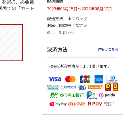
」を選択、必要数
配送期間
画面での「カート
2023年08月15日～2028年08月07日
配送方法
ゆうパック
お届け時間帯
指定可
トマグ
コーデュロイ生地ラ
ふわっとフタタイト
八角形ステンレスマ
ポムプ
ンチバッグ ハロー
ランチボックス角型
グボトル 500ml リ
のし
対応不可
4
キティ KCOB2
パペットスンスン
ラックマ リラッ
…
R
…
2,200円
1,485円
4,510円
決済方法
詳細はこちら
)
(送料別・税込)
(送料別・税込)
(送料別・税込)
下記の決済方法がご利用頂けます。