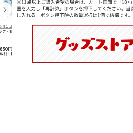
※11点以上ご購入希望の場合は、カート画面で「10+
量を入力し「再計算」ボタンを押下してください。当
に入れる」ボタン押下時の数量選択は1個で結構です。
たま乱太郎 マグ
抗菌食洗機対応 ふ
マスコット入りドリ
陶器ダイカッ
ップ・乱太郎・き
わっと弁当箱 530ml
ンクボトル ハロー
カップ ポム
丸・しんべヱ・山
水森亜土 PF
…
キティ PSPR5MC
リン CHMGD
伝
…
,650円
1,760円
3,300円
2,970円
送料別・税込)
(送料別・税込)
(送料別・税込)
(送料別・税込