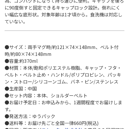
為、コンパクトになって持ち運びに便利。キャップを後ろ
に90度倒すと固定できるキャップロック設計。倒れにく
い幅広な底形状。対象年齢は1才頃から。食洗機は対応し
ていない。
●サイズ：両手マグ時/約121×74×148mm、ベルト付
時/約80×74×148mm
●容量:約370ml
●材質：本体/飽和ポリエステル樹脂、キャップ・フタ・
ベルト・ベルト止め・ハンドル/ポリプロピレン、パッキ
ン・ストロー/シリコーンゴム、バネ・ピン/ステンレス
●生産国：中国
●セット内容：本体、ショルダーベルト
●お届け予定日：お申込みから、1週間程度でお届けしま
す。
●発送方法：ゆうパック
●送料等：お届け先ごと全国一律660円(税込)