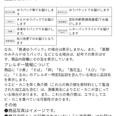
ゆうパック等でお届けしま
ゆうパケットでお届けします
す
チルドゆうパックでお届け
定形外郵便(簡易書留)でお届
します
けします
冷凍ゆうパックでお届けし
レターパックライトでお届け
ます。
します
佐川急便でのお届けとなり
ます
なお、「普通ゆうパック」の場合は表示しません。また、「夏期
のみチルドゆうパック」などとなる場合は、記号での表示はせ
ず、商品内容欄にその旨を表示しています。
アレルギー情報について
商品に「小麦」「そば」「卵」「乳」「落花生」「えび」「か
に」「くるみ」のアレルギー特定8品目を含んでいる場合に品目名
を表示します。
※エビ・カニを除く魚介類（これらの魚介類を原材料として製造
された加工品も含む）は、漁獲漁法によりエビ・カニが混じって
いる場合があります。 また、これらの魚介類は、エサとしてエ
ビ・カニを食べている可能性があります。
その他
商品写真はイメージです。
商品内容として記載されていない「小道具類」はお届け