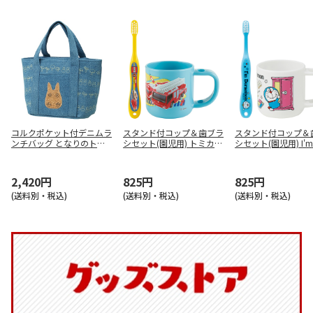
コルクポケット付デニムラ
スタンド付コップ＆歯ブラ
スタンド付コップ＆
ンチバッグ となりのトト
シセット(園児用) トミカ19
シセット(園児用) I'm 
ロ KBCO3
KTB5
emon ひみつ道具 KT
2,420円
825円
825円
(送料別・税込)
(送料別・税込)
(送料別・税込)