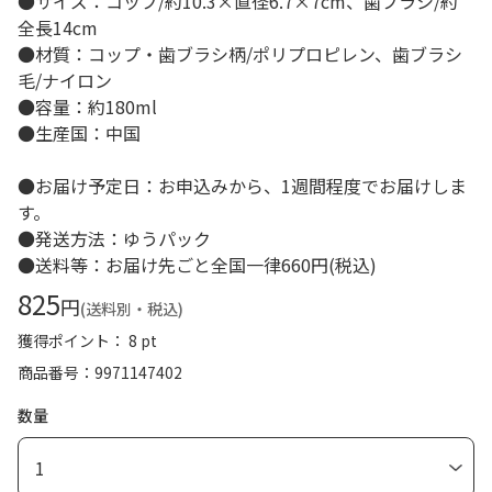
●サイズ：コップ/約10.3×直径6.7×7cm、歯ブラシ/約
全長14cm
●材質：コップ・歯ブラシ柄/ポリプロピレン、歯ブラシ
毛/ナイロン
●容量：約180ml
●生産国：中国
●お届け予定日：お申込みから、1週間程度でお届けしま
す。
●発送方法：ゆうパック
●送料等：お届け先ごと全国一律660円(税込)
825
円
(送料別・税込)
獲得ポイント： 8 pt
商品番号
9971147402
数量
1