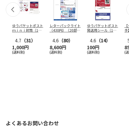
ゆうパケットポスト
レターパックライト
ゆうパケットポスト
【
ｍｉｎｉ封筒（1個
（430円）（20部セ
発送用シール（1個
手
（50枚）セット）
ット）
（20枚）セット）
ン
4.7
（31）
4.6
（80）
4.6
（14）
1,000円
8,600円
100円
8
(送料別)
(送料別)
(送料別)
(
よくあるお問い合わせ