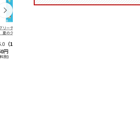
グリーティング切
【グリーティング切
レターパックプラス
＜お中元＞新
】夏のグリーティ
手】夏のグリーティ
（600円）（20部セ
なオールスタ
グ（85円）
ング（110円）
ット）
5.0
（10）
5.0
（17）
4.8
（24）
4.8
（19
50円
1,100円
12,000円
3,780円
送料別)
(送料別)
(送料別)
(送料・税込)