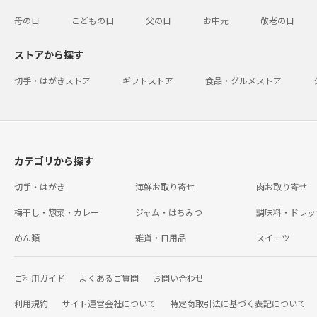
母の日
こどもの日
父の日
お中元
敬老の日
ストアから探す
切手・はがきストア
ギフトストア
食品・グルメストア
カテゴリから探す
切手・はがき
海鮮お取り寄せ
肉お取り寄せ
梅干し・惣菜・カレー
ジャム・はちみつ
調味料・ドレッ
めん類
雑貨・日用品
スイーツ
ご利用ガイド
よくあるご質問
お問い合わせ
利用規約
サイト運営会社について
特定商取引法に基づく表記について