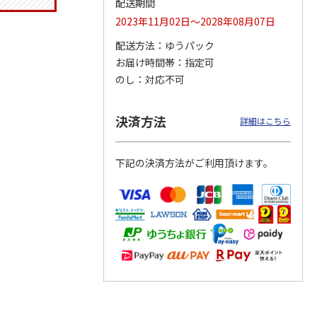
配送期間
2023年11月02日～2028年08月07日
配送方法
ゆうパック
お届け時間帯
指定可
つぶら
【グリーティング切
【グリーティング切
【のり式】110円普
ーズ
手】ハッピーグリー
手】グリーティング
通切手・千鳥（1シ
のし
対応不可
ティング（110円）
（シンプル）（110
ート100枚）
1）
5.0
（2）
円
4.8
…
（11）
4.6
（7）
1,100円
5,500円
11,000円
決済方法
詳細はこちら
(送料別)
(送料別)
(送料別)
下記の決済方法がご利用頂けます。