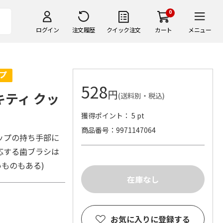
0
ログイン
注文履歴
クイック注文
カート
メニュー
528
円
キティ クッ
(送料別・税込)
獲得ポイント： 5 pt
商品番号
9971147064
ップの持ち手部に
応する歯ブラシは
いものもある)
お気に入りに登録する