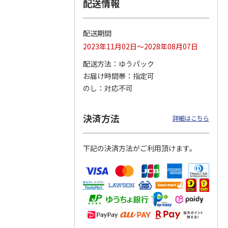
配送情報
配送期間
 スキ
ハローキティ クッ
〈ソロソロ〉パーフ
〈ソロソロ〉アクア
2023年11月02日～2028年08月07日
本セッ
ションファンデーシ
ェクトＵＶジェル
シートマスクＲ・パ
ョン３個セット
２本
ーフェクトＵＶジェ
配送方法
ゆうパック
4.8
（12）
ルセ
4.4
…
（10）
お届け時間帯
指定可
4,290円
3,980円
3,980円
のし
対応不可
(送料・税込)
(送料・税込)
(送料・税込)
決済方法
詳細はこちら
下記の決済方法がご利用頂けます。