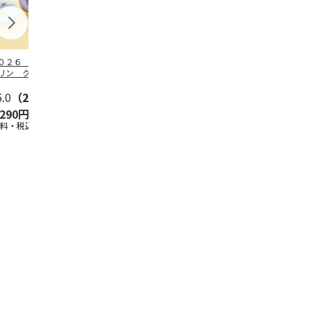
０２６ ポムポム
２０２６ ポムポム
〈ソロソロ〉パーフ
ハローキティ
リン クッション
プリン フェイスパ
ェクトＵＶジェル
ンクリーム３
ァンデーション３
ウダー３個セット
６本
ト
セ
5.0
…
（2）
5.0
（1）
4.8
（16）
5.0
（4）
,290円
5,280円
9,800円
2,670円
送料・税込)
(送料・税込)
(送料・税込)
(送料・税込)