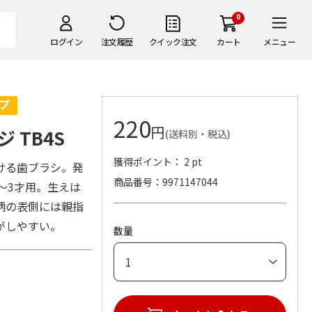
0
ログイン
注文履歴
クイック注文
カート
メニュー
220
円
 TB4S
(送料別・税込)
獲得ポイント： 2 pt
ける歯ブラシ。発
商品番号
9971147044
0～3才用。生えは
柄の表側には親指
がしやすい。
数量