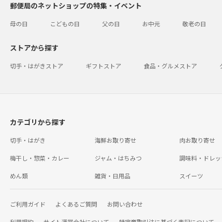
郵便局のネットショップの特集・イベント
母の日
こどもの日
父の日
お中元
敬老の日
ストアから探す
切手・はがきストア
ギフトストア
食品・グルメストア
カテゴリから探す
切手・はがき
海鮮お取り寄せ
肉お取り寄せ
梅干し・惣菜・カレー
ジャム・はちみつ
調味料・ドレッ
めん類
雑貨・日用品
スイーツ
ご利用ガイド
よくあるご質問
お問い合わせ
利用規約
サイト運営会社について
特定商取引法に基づく表記について