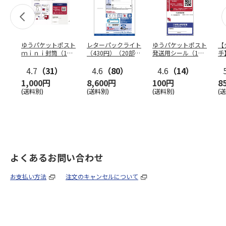
ゆうパケットポスト
レターパックライト
ゆうパケットポスト
【
ｍｉｎｉ封筒（1個
（430円）（20部セ
発送用シール（1個
手
（50枚）セット）
ット）
（20枚）セット）
ン
4.7
（31）
4.6
（80）
4.6
（14）
1,000円
8,600円
100円
8
(送料別)
(送料別)
(送料別)
(
よくあるお問い合わせ
お支払い方法
注文のキャンセルについて