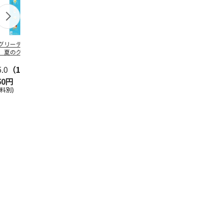
グリーティング切
【グリーティング切
レターパックプラス
＜お中元＞新
】夏のグリーティ
手】夏のグリーティ
（600円）（20部セ
なオールスタ
グ（85円）
ング（110円）
ット）
5.0
（10）
5.0
（17）
4.8
（24）
4.8
（19
50円
1,100円
12,000円
3,780円
送料別)
(送料別)
(送料別)
(送料・税込)