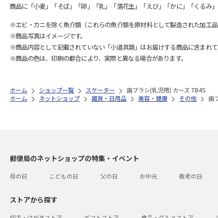
商品に「小麦」「そば」「卵」「乳」「落花生」「えび」「かに」「くるみ」
※エビ・カニを除く魚介類（これらの魚介類を原材料として製造された加工品
※商品写真はイメージです。
※商品内容として記載されていない「小道具類」はお届けする商品に含まれて
※商品の色は、印刷の都合により、実際と異なる場合があります。
ホーム
ショップ一覧
スケーター
歯ブラシ(乳児用) カーズ TB4S
ホーム
ネットショップ
雑貨・日用品
美容・健康
その他
歯ブ
郵便局のネットショップの特集・イベント
母の日
こどもの日
父の日
お中元
敬老の日
ストアから探す
切手・はがきストア
ギフトストア
食品・グルメストア