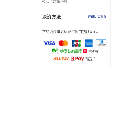
のし
対応不可
決済方法
詳細はこちら
つぶら
【グリーティング切
【グリーティング切
【のり式】110円普
ーズ
手】ハッピーグリー
手】グリーティング
通切手・千鳥（1シ
下記の決済方法がご利用頂けます。
ティング（110円）
（シンプル）（110
ート100枚）
1）
5.0
（2）
円
4.8
…
（11）
4.6
（7）
1,100円
5,500円
11,000円
(送料別)
(送料別)
(送料別)