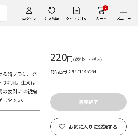
0
ログイン
注文履歴
クイック注文
カート
メニュー
220
円
(送料別・税込)
商品番号
9971145264
ける歯ブラシ。発
0～3才用。生えは
柄の表側には親指
がしやすい。
お気に入りに登録する