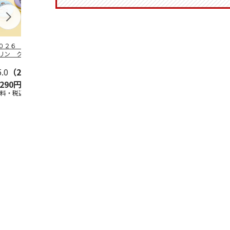
０２６ ポムポム
ハローキティ スキ
〈ソロソロ〉パーフ
２０２６ ポ
リン クッション
ンクリーム３本セッ
ェクトＵＶジェル
プリン フェ
ァンデーション３
ト
６本
ウダー３個セ
セ
5.0
…
（2）
5.0
（4）
4.8
（16）
5.0
（1）
,290円
2,670円
9,800円
5,280円
送料・税込)
(送料・税込)
(送料・税込)
(送料・税込)