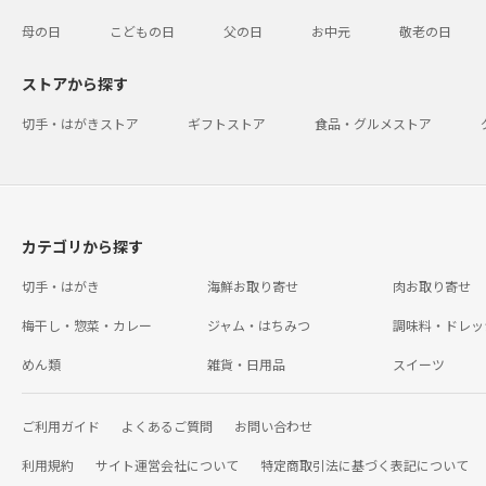
母の日
こどもの日
父の日
お中元
敬老の日
ストアから探す
切手・はがきストア
ギフトストア
食品・グルメストア
カテゴリから探す
切手・はがき
海鮮お取り寄せ
肉お取り寄せ
梅干し・惣菜・カレー
ジャム・はちみつ
調味料・ドレッ
めん類
雑貨・日用品
スイーツ
ご利用ガイド
よくあるご質問
お問い合わせ
利用規約
サイト運営会社について
特定商取引法に基づく表記について