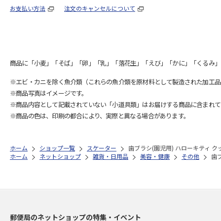
お支払い方法
注文のキャンセルについて
商品に「小麦」「そば」「卵」「乳」「落花生」「えび」「かに」「くるみ」
※エビ・カニを除く魚介類（これらの魚介類を原材料として製造された加工品
※商品写真はイメージです。
※商品内容として記載されていない「小道具類」はお届けする商品に含まれて
※商品の色は、印刷の都合により、実際と異なる場合があります。
ホーム
ショップ一覧
スケーター
歯ブラシ(園児用) ハローキティ クッ
ホーム
ネットショップ
雑貨・日用品
美容・健康
その他
歯ブ
郵便局のネットショップの特集・イベント