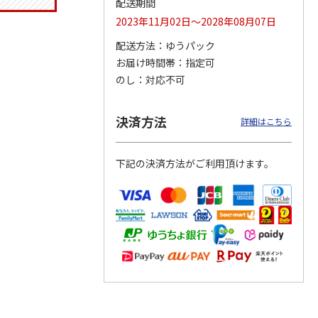
配送期間
2023年11月02日～2028年08月07日
配送方法
ゆうパック
お届け時間帯
指定可
ムポム
ハローキティ クッ
〈ソロソロ〉パーフ
〈ソロソロ〉アクア
イスパ
ションファンデーシ
ェクトＵＶジェル
シートマスクＲ・パ
のし
対応不可
ット
ョン３個セット
２本
ーフェクトＵＶジェ
4.8
（12）
ルセ
4.4
…
（10）
4,290円
3,980円
3,980円
決済方法
詳細はこちら
(送料・税込)
(送料・税込)
(送料・税込)
下記の決済方法がご利用頂けます。