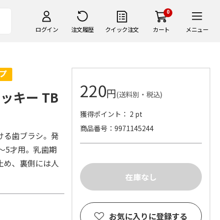
0
ログイン
注文履歴
クイック注文
カート
メニュー
220
円
ッキー TB
(送料別・税込)
獲得ポイント： 2 pt
商品番号
9971145244
ける歯ブラシ。発
3～5才用。乳歯期
止め、裏側には人
お気に入りに登録する