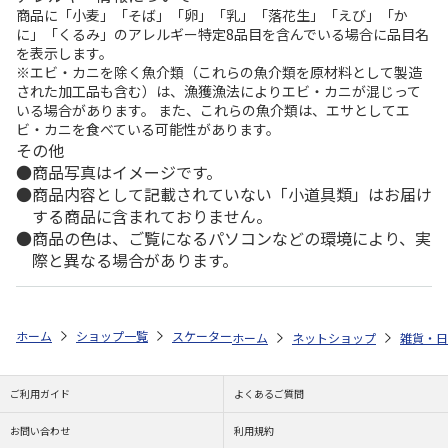
商品に「小麦」「そば」「卵」「乳」「落花生」「えび」「か
に」「くるみ」のアレルギー特定8品目を含んでいる場合に品目名
を表示します。
※エビ・カニを除く魚介類（これらの魚介類を原材料として製造
された加工品も含む）は、漁獲漁法によりエビ・カニが混じって
いる場合があります。 また、これらの魚介類は、エサとしてエ
ビ・カニを食べている可能性があります。
その他
商品写真はイメージです。
商品内容として記載されていない「小道具類」はお届け
する商品に含まれておりません。
商品の色は、ご覧になるパソコンなどの環境により、実
際と異なる場合があります。
ホーム
ショップ一覧
スケーター
食洗機対応スライドトリオセット とな
ホーム
ネットショップ
雑貨・日
ご利用ガイド
よくあるご質問
お問い合わせ
利用規約