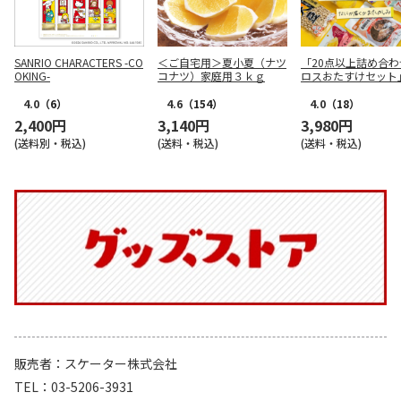
SANRIO CHARACTERS -CO
＜ご自宅用＞夏小夏（ナツ
「20点以上詰め合わ
OKING-
コナツ）家庭用３ｋｇ
ロスおたすけセット
4.0
（6）
4.6
（154）
4.0
（18）
2,400円
3,140円
3,980円
(送料別・税込)
(送料・税込)
(送料・税込)
販売者
スケーター株式会社
TEL
03-5206-3931