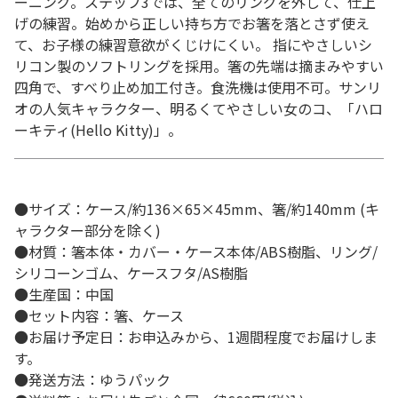
ーニング。ステップ3では、全てのリングを外して、仕上
げの練習。始めから正しい持ち方でお箸を落とさず使え
て、お子様の練習意欲がくじけにくい。 指にやさしいシ
リコン製のソフトリングを採用。箸の先端は摘まみやすい
四角で、すべり止め加工付き。食洗機は使用不可。サンリ
オの人気キャラクター、明るくてやさしい女のコ、「ハロ
ーキティ(Hello Kitty)」。
●サイズ：ケース/約136×65×45mm、箸/約140mm (キ
ャラクター部分を除く)
●材質：箸本体・カバー・ケース本体/ABS樹脂、リング/
シリコーンゴム、ケースフタ/AS樹脂
●生産国：中国
●セット内容：箸、ケース
●お届け予定日：お申込みから、1週間程度でお届けしま
す。
●発送方法：ゆうパック