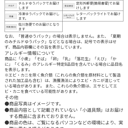
チルドゆうパックでお届け
定形外郵便(簡易書留)でお届
します
けします
冷凍ゆうパックでお届けし
レターパックライトでお届け
ます。
します
佐川急便でのお届けとなり
ます
なお、「普通ゆうパック」の場合は表示しません。また、「夏期
のみチルドゆうパック」などとなる場合は、記号での表示はせ
ず、商品内容欄にその旨を表示しています。
アレルギー情報について
商品に「小麦」「そば」「卵」「乳」「落花生」「えび」「か
に」「くるみ」のアレルギー特定8品目を含んでいる場合に品目名
を表示します。
※エビ・カニを除く魚介類（これらの魚介類を原材料として製造
された加工品も含む）は、漁獲漁法によりエビ・カニが混じって
いる場合があります。 また、これらの魚介類は、エサとしてエ
ビ・カニを食べている可能性があります。
その他
商品写真はイメージです。
商品内容として記載されていない「小道具類」はお届け
する商品に含まれておりません。
商品の色は、ご覧になるパソコンなどの環境により、実