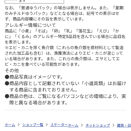
ます
なお、「普通ゆうパック」の場合は表示しません。また、「夏期
のみチルドゆうパック」などとなる場合は、記号での表示はせ
ず、商品内容欄にその旨を表示しています。
アレルギー情報について
商品に「小麦」「そば」「卵」「乳」「落花生」「えび」「か
に」「くるみ」のアレルギー特定8品目を含んでいる場合に品目名
を表示します。
※エビ・カニを除く魚介類（これらの魚介類を原材料として製造
された加工品も含む）は、漁獲漁法によりエビ・カニが混じって
いる場合があります。 また、これらの魚介類は、エサとしてエ
ビ・カニを食べている可能性があります。
その他
商品写真はイメージです。
商品内容として記載されていない「小道具類」はお届け
する商品に含まれておりません。
商品の色は、ご覧になるパソコンなどの環境により、実
際と異なる場合があります。
ホーム
ショップ一覧
スケーター
スエット素材ダイカットランチバッグ 
ホーム
ネットショップ
雑貨・日