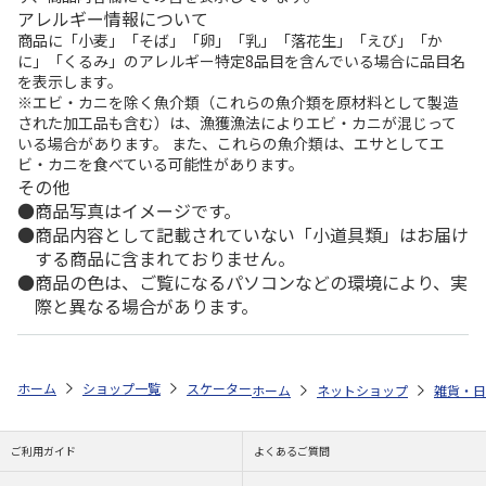
アレルギー情報について
商品に「小麦」「そば」「卵」「乳」「落花生」「えび」「か
に」「くるみ」のアレルギー特定8品目を含んでいる場合に品目名
を表示します。
※エビ・カニを除く魚介類（これらの魚介類を原材料として製造
された加工品も含む）は、漁獲漁法によりエビ・カニが混じって
いる場合があります。 また、これらの魚介類は、エサとしてエ
ビ・カニを食べている可能性があります。
その他
商品写真はイメージです。
商品内容として記載されていない「小道具類」はお届け
する商品に含まれておりません。
商品の色は、ご覧になるパソコンなどの環境により、実
際と異なる場合があります。
ホーム
ショップ一覧
スケーター
折りたたみ紙パック飲料ホルダー ハロー
ホーム
ネットショップ
雑貨・日
ご利用ガイド
よくあるご質問