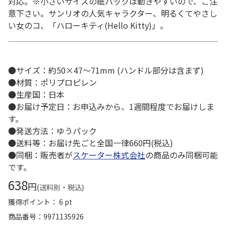
対応。※小さいサイズの紙パックは動きやすいので、ご注
意下さい。サンリオの人気キャラクター、明るくてやさし
い女のコ、「ハローキティ(Hello Kitty)」。
●サイズ：約50×47～71mm (ハンドル部分は含まず)
●材質：ポリプロピレン
●生産国：日本
●お届け予定日：お申込みから、1週間程度でお届けしま
す。
●発送方法：ゆうパック
●送料等：お届け先ごと全国一律660円(税込)
●同梱：販売者が
スケーター株式会社
の商品のみ同梱可能
です。
638
円
(送料別・税込)
獲得ポイント： 6 pt
商品番号
9971135926