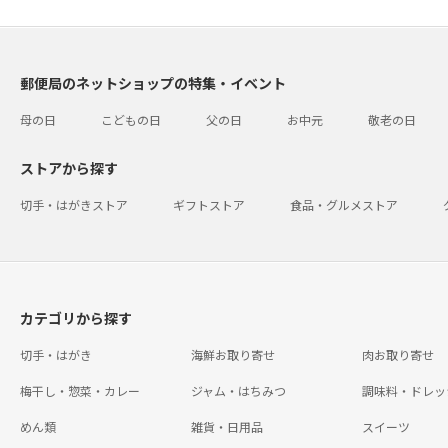
郵便局のネットショップの特集・イベント
母の日
こどもの日
父の日
お中元
敬老の日
ストアから探す
切手・はがきストア
ギフトストア
食品・グルメストア
カテゴリから探す
切手・はがき
海鮮お取り寄せ
肉お取り寄せ
梅干し・惣菜・カレー
ジャム・はちみつ
調味料・ドレッ
めん類
雑貨・日用品
スイーツ