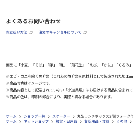
よくあるお問い合わせ
お支払い方法
注文のキャンセルについて
商品に「小麦」「そば」「卵」「乳」「落花生」「えび」「かに」「くるみ」
※エビ・カニを除く魚介類（これらの魚介類を原材料として製造された加工品
※商品写真はイメージです。
※商品内容として記載されていない「小道具類」はお届けする商品に含まれて
※商品の色は、印刷の都合により、実際と異なる場合があります。
ホーム
ショップ一覧
スケーター
丸型ランチボックス2段(フォーク付) MA
ホーム
ネットショップ
雑貨・日用品
台所用品・食器
その他