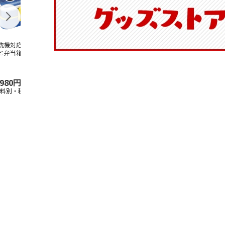
洗機対応 2段ふわ
抗菌食洗機対応 ふ
マスコット入りドリ
陶器ダイカッ
と弁当箱 パペッ
わっと弁当箱 530ml
ンクボトル ハロー
カップ ポム
スンスン PFLW
…
水森亜土 PF
…
キティ PSPR5MC
リン CHMGD
,980円
1,760円
3,300円
2,970円
送料別・税込)
(送料別・税込)
(送料別・税込)
(送料別・税込