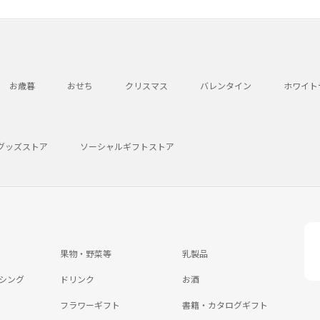
お歳暮
おせち
クリスマス
バレンタイン
ホワイト
グッズストア
ソーシャルギフトストア
果物・野菜等
乳製品
シング
ドリンク
お酒
フラワーギフト
書籍・カタログギフト