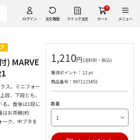
0
ログイン
注文履歴
クイック注文
カート
メニュー
1,210
円
 MARVE
(送料別・税込)
R1
獲得ポイント： 12 pt
商品番号
9971123455
ックス。ミニフォー
。上段、下段とも、
いる。食後は1段に
数量
量はお茶碗(約
フォーク、中ブタを