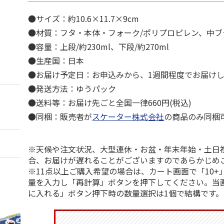
●サイズ：約10.6×11.7×9cm
●材質：フタ・本体・フォーク/ポリプロピレン、中ブタ
●容量：上段/約230ml、下段/約270ml
●生産国：日本
●お届け予定日：お申込みから、1週間程度でお届け
●発送方法：ゆうパック
●送料等：お届け先ごと全国一律660円(税込)
●同梱：販売者が
スケーター株式会社
の商品のみ同梱
※天候や注文状況、大型連休・お盆・年末年始・土日
合、お届けが遅れることがございますのであらかじめ
※11点以上ご購入希望の場合は、カート画面で「10+
量を入力し「再計算」ボタンを押下してください。当
に入れる」ボタン押下時の数量選択は1個で結構です。