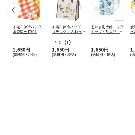
不織布保冷バッグ
不織布保冷バッグ
忍たま乱太郎 マグ
食
水森亜土 FBC1
リラックマ ふわっ
カップ・乱太郎・き
っ
と風船 FBC1
り丸・しんべヱ・山
ト
5.0
（1）
田伝
…
1,650円
1,650円
1,650円
1
(送料別・税込)
(送料別・税込)
(送料別・税込)
(