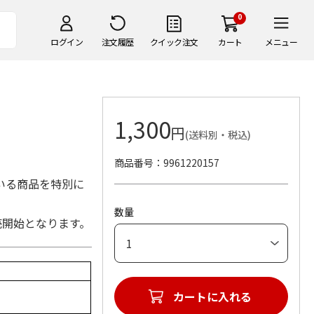
0
ログイン
注文履歴
クイック注文
カート
メニュー
1,300
円
」
(送料別・税込)
商品番号
9961220157
いる商品を特別に
数量
売開始となります。
カートに入れる