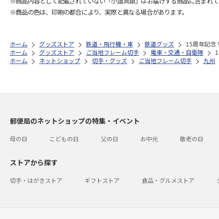
※商品内容として記載されていない「小道具類」はお届けする商品に含まれて
※商品の色は、印刷の都合により、実際と異なる場合があります。
ホーム
グッズストア
鉄道・飛行機・車
鉄道グッズ
15周年記念
ホーム
グッズストア
ご当地フレーム切手
電車・交通・自衛隊
ホーム
ネットショップ
切手・グッズ
ご当地フレーム切手
九州
郵便局のネットショップの特集・イベント
母の日
こどもの日
父の日
お中元
敬老の日
ストアから探す
切手・はがきストア
ギフトストア
食品・グルメストア