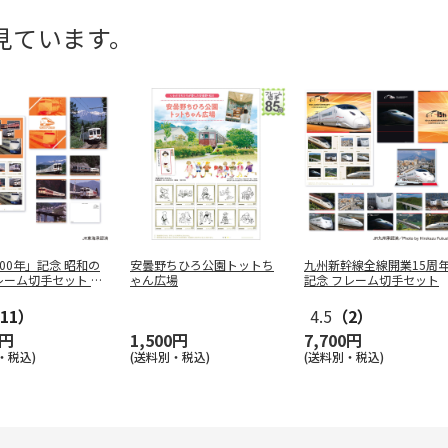
見ています。
00年」記念 昭和の
安曇野ちひろ公園トットち
九州新幹線全線開業15周
ーム切手セット Vo
ゃん広場
記念 フレーム切手セット
11）
4.5
（2）
0円
1,500円
7,700円
・税込)
(送料別・税込)
(送料別・税込)