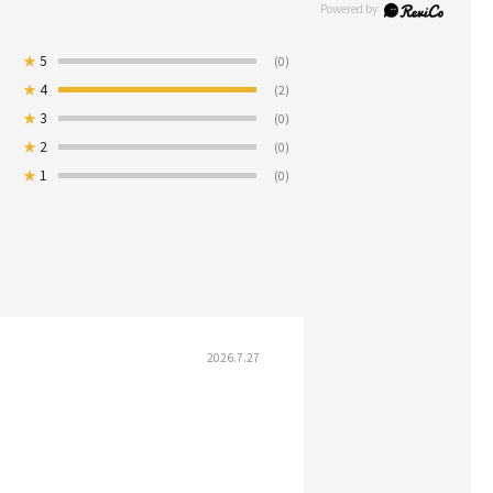
★
5
(0)
★
4
(2)
★
3
(0)
★
2
(0)
★
1
(0)
2026.7.27