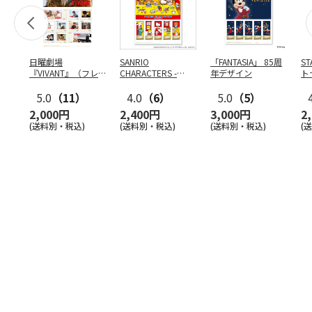
日曜劇場
SANRIO
「FANTASIA」 85周
S
『VIVANT』（フレ
CHARACTERS -
年デザイン
ト
ーム切手）
COOKING-
ン
5.0
（11）
4.0
（6）
5.0
（5）
2,000円
2,400円
3,000円
2
(送料別・税込)
(送料別・税込)
(送料別・税込)
(