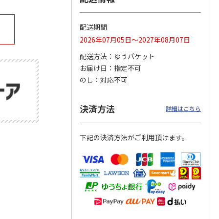
配送期間
2026年07月05日～2027年08月07日
公園ト
「奄美大島、徳之
15周年記念 特急 A
ぼく、シマエナガ。
場
島、沖縄島北部及び
列車で行こう
空飛ぶモフモフ白玉
配送方法
ゆうパケット
西表島」世界自然遺
だんご
産登録
4.7
（3）
…
4.0
（2）
4.0
（1）
お届け日
指定不可
2,000円
1,300円
2,800円
のし
対応不可
)
(送料別・税込)
(送料別・税込)
(送料別・税込)
決済方法
詳細はこちら
下記の決済方法がご利用頂けます。