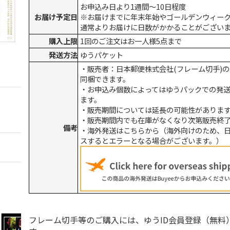
お申込み日より1週間～10日程度
お届け予定日
※お届けまでに年末年始やゴールデンウィー
通常よりお届けに日数がかかることがござい
購入上限
1回のご注文はお一人様5点まで
発送方法
ゆうパケット
・販売者：日本郵便株式会社(フレーム切手)
同梱できます。
・お申込み個数によってはゆうパックでの発
ます。
・販売期間については延長の可能性がありま
・販売期間内でも在庫がなくなり次第販売終
備考
・海外発送はこちらから（海外向けのため、
スするとエラーとなる場合がございます。）
フレーム切手等のご購入には、ゆうID会員登録（無料