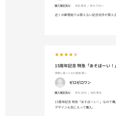
購入確認済み
性別:
男性
年代:
70代～
近くの郵便局では買えない記念切手が買え
15周年記念 特急「あそぼーい！
実際に使ってみた感想
:良い
ゼロゼロワン
購入確認済み
年代:
60代
性別:
男性
15周年記念 特急「あそぼーい！」なので購
デザインも気に入って購入。