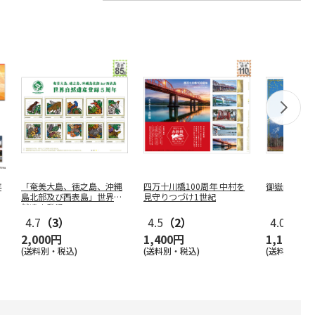
年
「奄美大島、徳之島、沖縄
四万十川橋100周年 中村を
御嶽山国定
島北部及び西表島」世界自
見守りつづけ1世紀
然遺産登録
…
4.7
（3）
4.5
（2）
4.0
（1）
2,000円
1,400円
1,100円
(送料別・税込)
(送料別・税込)
(送料別・税込