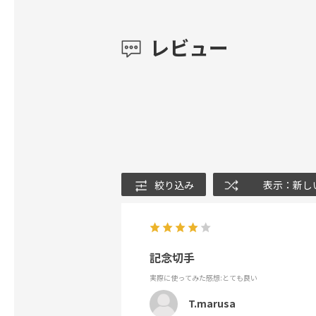
レビュー
絞り込み
表示：新し
記念切手
実際に使ってみた感想
:とても良い
T.marusa