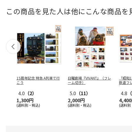
この商品を見た人は他にこんな商品を
15周年記念 特急 A列車で行
日曜劇場『VIVANT』（フレ
「昭和1
こう
ーム切手）
鉄道フレ
l
…
4.0
（2）
5.0
（11）
4.8
（
1,300円
2,000円
4,40
(送料別・税込)
(送料別・税込)
(送料別