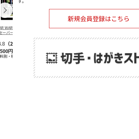
す。
新規会員登録はこちら
TAR WARS／ライ
SANRIO
SANRIO
安曇野ちひろ
セーバー デザイ
CHARACTERS -
CHARACTERS -BUS
ットちゃん広
 フレーム切手
PICNIC-
STOP-
4.8
（21）
5.0
（2）
5.0
（2）
,500円
2,400円
2,400円
1,500円
送料別・税込)
(送料別・税込)
(送料別・税込)
(送料別・税込