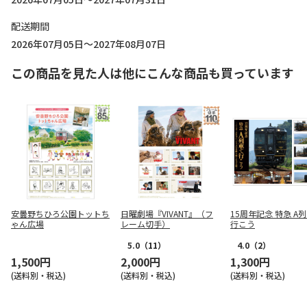
配送期間
2026年07月05日～2027年08月07日
この商品を見た人は他にこんな商品も買っています
安曇野ちひろ公園トットち
日曜劇場『VIVANT』（フ
15周年記念 特急 A
ゃん広場
レーム切手）
行こう
5.0
（11）
4.0
（2）
1,500円
2,000円
1,300円
(送料別・税込)
(送料別・税込)
(送料別・税込)