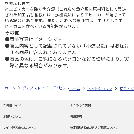
を表示します。
※エビ・カニを除く魚介類（これらの魚介類を原材料として製造
された加工品も含む）は、漁獲漁法によりエビ・カニが混じって
いる場合があります。 また、これらの魚介類は、エサとしてエ
ビ・カニを食べている可能性があります。
その他
商品写真はイメージです。
商品内容として記載されていない「小道具類」はお届け
する商品に含まれておりません。
商品の色は、ご覧になるパソコンなどの環境により、実
際と異なる場合があります。
ホーム
グッズストア
ご当地フレーム切手
日本の祭特集！
令和八
ホーム
ネットショップ
切手・グ
ご利用ガイド
よくあるご質問
お問い合わせ
利用規約
サイト運営会社について
特定商取引法に基づく表記について