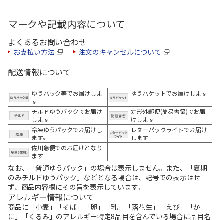
マークや記載内容について
よくあるお問い合わせ
お支払い方法
注文のキャンセルについて
配送情報について
ゆうパック等でお届けしま
ゆうパケットでお届けします
す
チルドゆうパックでお届け
定形外郵便(簡易書留)でお届
します
けします
冷凍ゆうパックでお届けし
レターパックライトでお届け
ます。
します
佐川急便でのお届けとなり
ます
なお、「普通ゆうパック」の場合は表示しません。また、「夏期
のみチルドゆうパック」などとなる場合は、記号での表示はせ
ず、商品内容欄にその旨を表示しています。
アレルギー情報について
商品に「小麦」「そば」「卵」「乳」「落花生」「えび」「か
に」「くるみ」のアレルギー特定8品目を含んでいる場合に品目名