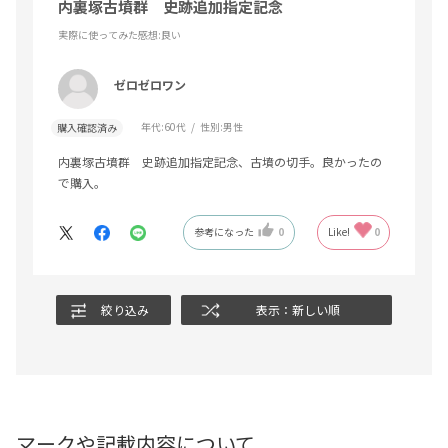
内裏塚古墳群 史跡追加指定記念
実際に使ってみた感想
:良い
ゼロゼロワン
年代:
60代
性別:
男性
購入確認済み
内裏塚古墳群 史跡追加指定記念、古墳の切手。良かったの
で購入。
参考になった
0
Like!
0
絞り込み
表示：新しい順
マークや記載内容について