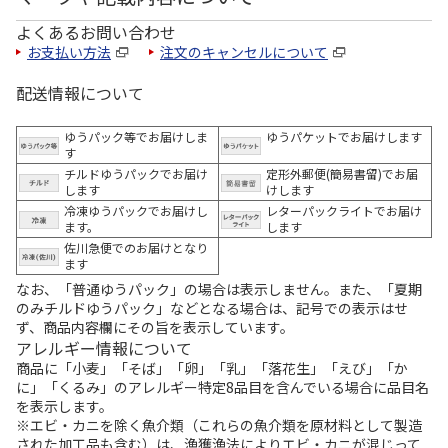
よくあるお問い合わせ
お支払い方法
注文のキャンセルについて
配送情報について
ゆうパック等でお届けしま
ゆうパケットでお届けします
す
チルドゆうパックでお届け
定形外郵便(簡易書留)でお届
します
けします
冷凍ゆうパックでお届けし
レターパックライトでお届け
ます。
します
佐川急便でのお届けとなり
ます
なお、「普通ゆうパック」の場合は表示しません。また、「夏期
のみチルドゆうパック」などとなる場合は、記号での表示はせ
ず、商品内容欄にその旨を表示しています。
アレルギー情報について
商品に「小麦」「そば」「卵」「乳」「落花生」「えび」「か
に」「くるみ」のアレルギー特定8品目を含んでいる場合に品目名
を表示します。
※エビ・カニを除く魚介類（これらの魚介類を原材料として製造
された加工品も含む）は、漁獲漁法によりエビ・カニが混じって