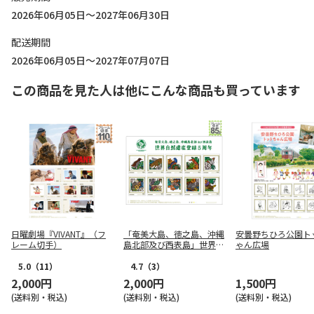
2026年06月05日～2027年06月30日
配送期間
2026年06月05日～2027年07月07日
この商品を見た人は他にこんな商品も買っています
日曜劇場『VIVANT』（フ
「奄美大島、徳之島、沖縄
安曇野ちひろ公園ト
レーム切手）
島北部及び西表島」世界自
ゃん広場
然遺産登録5周年フレーム
切手セット
5.0
（11）
4.7
（3）
2,000円
2,000円
1,500円
(送料別・税込)
(送料別・税込)
(送料別・税込)