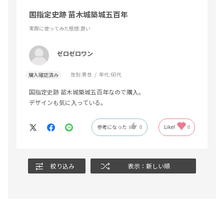
国指定史跡 苗木城築城五百年
実際に使ってみた感想
:良い
ゼロゼロワン
性別:
男性
年代:
60代
購入確認済み
国指定史跡 苗木城築城五百年なので購入。
デザインも気に入っている。
参考になった
0
Like!
0
絞り込み
表示：新しい順