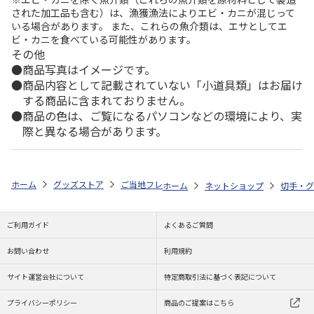
された加工品も含む）は、漁獲漁法によりエビ・カニが混じって
いる場合があります。 また、これらの魚介類は、エサとしてエ
ビ・カニを食べている可能性があります。
その他
商品写真はイメージです。
商品内容として記載されていない「小道具類」はお届け
する商品に含まれておりません。
商品の色は、ご覧になるパソコンなどの環境により、実
際と異なる場合があります。
ホーム
グッズストア
ご当地フレーム切手
日本の風景特集！
国指
ホーム
ネットショップ
切手・グ
ご利用ガイド
よくあるご質問
お問い合わせ
利用規約
サイト運営会社について
特定商取引法に基づく表記について
プライバシーポリシー
商品のご提案はこちら