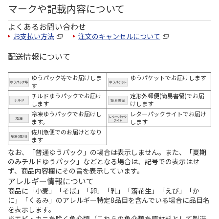
マークや記載内容について
よくあるお問い合わせ
お支払い方法
注文のキャンセルについて
配送情報について
ゆうパック等でお届けしま
ゆうパケットでお届けします
す
チルドゆうパックでお届け
定形外郵便(簡易書留)でお届
します
けします
冷凍ゆうパックでお届けし
レターパックライトでお届け
ます。
します
佐川急便でのお届けとなり
ます
なお、「普通ゆうパック」の場合は表示しません。また、「夏期
のみチルドゆうパック」などとなる場合は、記号での表示はせ
ず、商品内容欄にその旨を表示しています。
アレルギー情報について
商品に「小麦」「そば」「卵」「乳」「落花生」「えび」「か
に」「くるみ」のアレルギー特定8品目を含んでいる場合に品目名
を表示します。
※エビ・カニを除く魚介類（これらの魚介類を原材料として製造