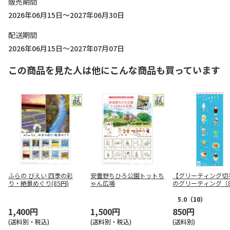
販売期間
2026年06月15日～2027年06月30日
配送期間
2026年06月15日～2027年07月07日
この商品を見た人は他にこんな商品も買っています
ふらの びえい 四季の彩
安曇野ちひろ公園トットち
【グリーティング切
り・絶景めぐり(85円)
ゃん広場
のグリーティング（8
円）
5.0
（10）
1,400円
1,500円
850円
(送料別・税込)
(送料別・税込)
(送料別)