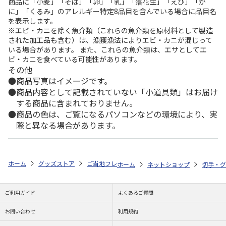
商品に「小麦」「そば」「卵」「乳」「落花生」「えび」「か
に」「くるみ」のアレルギー特定8品目を含んでいる場合に品目名
を表示します。
※エビ・カニを除く魚介類（これらの魚介類を原材料として製造
された加工品も含む）は、漁獲漁法によりエビ・カニが混じって
いる場合があります。 また、これらの魚介類は、エサとしてエ
ビ・カニを食べている可能性があります。
その他
商品写真はイメージです。
商品内容として記載されていない「小道具類」はお届け
する商品に含まれておりません。
商品の色は、ご覧になるパソコンなどの環境により、実
際と異なる場合があります。
ホーム
グッズストア
ご当地フレーム切手
日本の風景特集！
ふら
ホーム
ネットショップ
切手・グ
ご利用ガイド
よくあるご質問
お問い合わせ
利用規約