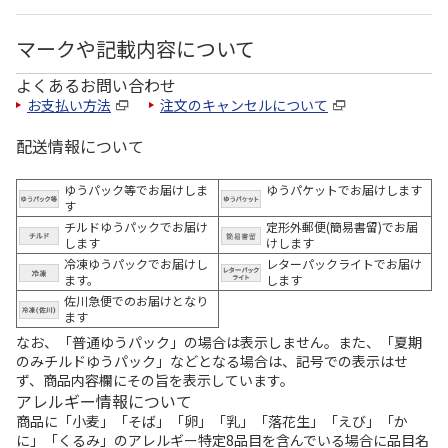
マークや記載内容について
よくあるお問い合わせ
お支払い方法
注文のキャンセルについて
配送情報について
ゆうパック等でお届けしま
ゆうパケットでお届けします
す
チルドゆうパックでお届け
定形外郵便(簡易書留)でお届
します
けします
冷凍ゆうパックでお届けし
レターパックライトでお届け
ます。
します
佐川急便でのお届けとなり
ます
なお、「普通ゆうパック」の場合は表示しません。また、「夏期
のみチルドゆうパック」などとなる場合は、記号での表示はせ
ず、商品内容欄にその旨を表示しています。
アレルギー情報について
商品に「小麦」「そば」「卵」「乳」「落花生」「えび」「か
に」「くるみ」のアレルギー特定8品目を含んでいる場合に品目名