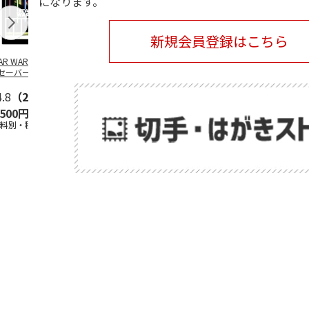
になります。
新規会員登録はこちら
TAR WARS／ライ
SANRIO
SANRIO
安曇野ちひろ
セーバー デザイ
CHARACTERS -
CHARACTERS -BUS
ットちゃん広
 フレーム切手
PICNIC-
STOP-
4.8
（21）
5.0
（2）
5.0
（2）
,500円
2,400円
2,400円
1,500円
送料別・税込)
(送料別・税込)
(送料別・税込)
(送料別・税込