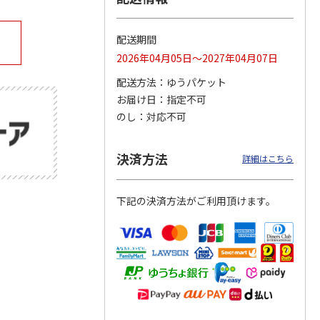
配送期間
2026年04月05日～2027年04月07日
公園ト
「奄美大島、徳之
15周年記念 特急 A
ぼく、シマエナガ。
場
島、沖縄島北部及び
列車で行こう
空飛ぶモフモフ白玉
配送方法
ゆうパケット
西表島」世界自然遺
だんご
産登録
4.7
（3）
…
4.0
（2）
4.0
（1）
お届け日
指定不可
2,000円
1,300円
2,800円
のし
対応不可
)
(送料別・税込)
(送料別・税込)
(送料別・税込)
決済方法
詳細はこちら
下記の決済方法がご利用頂けます。