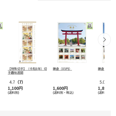
【特殊切手】（令和8年）切
鎌倉（85円）
鎌倉（110
手趣味週間
4.7
（7）
5.0
（2）
1,100円
1,600円
1,800円
(送料別)
(送料別・税込)
(送料別・税込