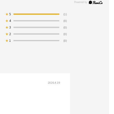
★
5
(1)
★
4
(0)
★
3
(0)
★
2
(0)
★
1
(0)
2026.4.19