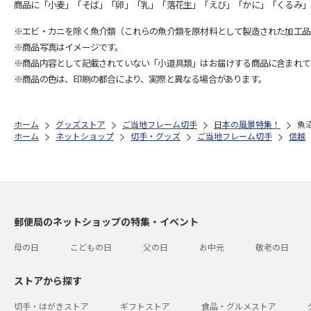
商品に「小麦」「そば」「卵」「乳」「落花生」「えび」「かに」「くるみ」
※エビ・カニを除く魚介類（これらの魚介類を原材料として製造された加工品
※商品写真はイメージです。
※商品内容として記載されていない「小道具類」はお届けする商品に含まれて
※商品の色は、印刷の都合により、実際と異なる場合があります。
ホーム
グッズストア
ご当地フレーム切手
日本の風景特集！
魚
ホーム
ネットショップ
切手・グッズ
ご当地フレーム切手
信越
郵便局のネットショップの特集・イベント
母の日
こどもの日
父の日
お中元
敬老の日
ストアから探す
切手・はがきストア
ギフトストア
食品・グルメストア