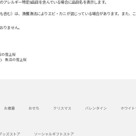
のアレルギー特定8品目を含んでいる場合に品目名を表示します。
も含む）は、漁獲漁法によりエビ・カニが混じっている場合があります。また、こ
おりません。
沼の雪上桜
魚沼の雪上桜
お歳暮
おせち
クリスマス
バレンタイン
ホワイト
グッズストア
ソーシャルギフトストア