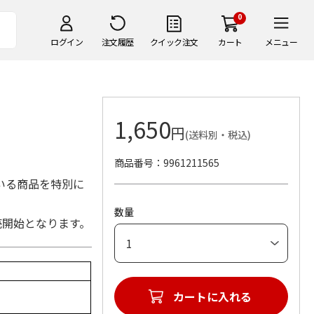
0
ログイン
注文履歴
クイック注文
カート
メニュー
1,650
円
(送料別・税込)
商品番号
9961211565
いる商品を特別に
数量
売開始となります。
カートに入れる