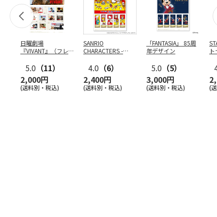
日曜劇場
SANRIO
「FANTASIA」 85周
S
『VIVANT』（フレ
CHARACTERS -
年デザイン
ト
ーム切手）
COOKING-
ン
5.0
（11）
4.0
（6）
5.0
（5）
2,000円
2,400円
3,000円
2
(送料別・税込)
(送料別・税込)
(送料別・税込)
(