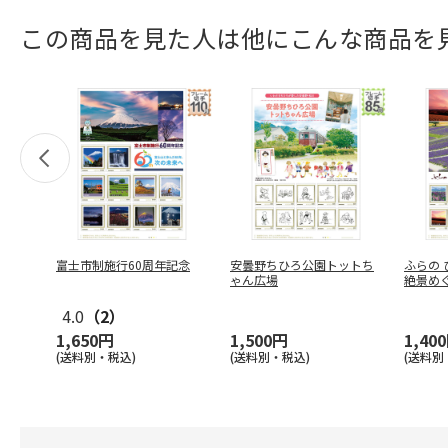
この商品を見た人は他にこんな商品を
富士市制施行60周年記念
安曇野ちひろ公園トットち
ふらの 
ゃん広場
絶景めぐ
4.0
（2）
1,650円
1,500円
1,40
(送料別・税込)
(送料別・税込)
(送料別