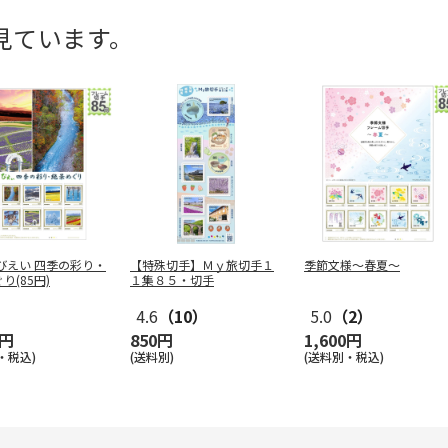
見ています。
びえい 四季の彩り・
【特殊切手】Ｍｙ旅切手１
季節文様～春夏～
り(85円)
１集８５・切手
4.6
（10）
5.0
（2）
0円
850円
1,600円
・税込)
(送料別)
(送料別・税込)