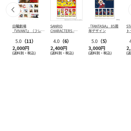
日曜劇場
SANRIO
「FANTASIA」 85周
S
『VIVANT』（フレ
CHARACTERS -
年デザイン
ト
ーム切手）
COOKING-
ン
5.0
（11）
4.0
（6）
5.0
（5）
2,000円
2,400円
3,000円
2
(送料別・税込)
(送料別・税込)
(送料別・税込)
(