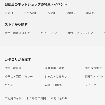
郵便局のネットショップの特集・イベント
母の日
こどもの日
父の日
お中元
敬老の日
ストアから探す
切手・はがきストア
ギフトストア
食品・グルメストア
カテゴリから探す
切手・はがき
海鮮お取り寄せ
肉お取り寄せ
梅干し・惣菜・カレー
ジャム・はちみつ
調味料・ドレッ
めん類
雑貨・日用品
スイーツ
ご利用ガイド
よくあるご質問
お問い合わせ