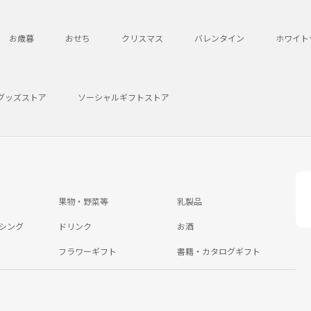
お歳暮
おせち
クリスマス
バレンタイン
ホワイト
グッズストア
ソーシャルギフトストア
果物・野菜等
乳製品
シング
ドリンク
お酒
フラワーギフト
書籍・カタログギフト