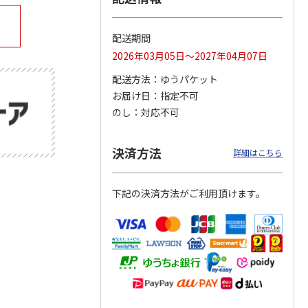
配送期間
2026年03月05日～2027年04月07日
公園ト
「奄美大島、徳之
15周年記念 特急 A
ぼく、シマエナガ。
場
島、沖縄島北部及び
列車で行こう
空飛ぶモフモフ白玉
配送方法
ゆうパケット
西表島」世界自然遺
だんご
産登録
4.7
（3）
…
4.0
（2）
4.0
（1）
お届け日
指定不可
2,000円
1,300円
2,800円
のし
対応不可
)
(送料別・税込)
(送料別・税込)
(送料別・税込)
決済方法
詳細はこちら
下記の決済方法がご利用頂けます。