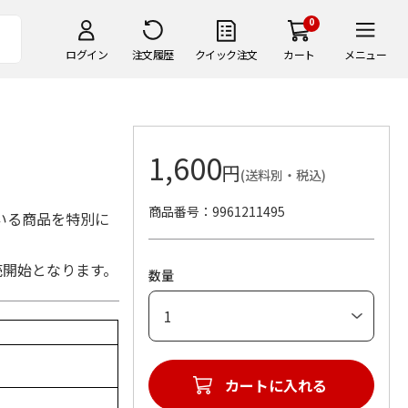
0
ログイン
注文履歴
クイック注文
カート
メニュー
1,600
円
(送料別・税込)
商品番号
9961211495
いる商品を特別に
売開始となります。
数量
カートに入れる