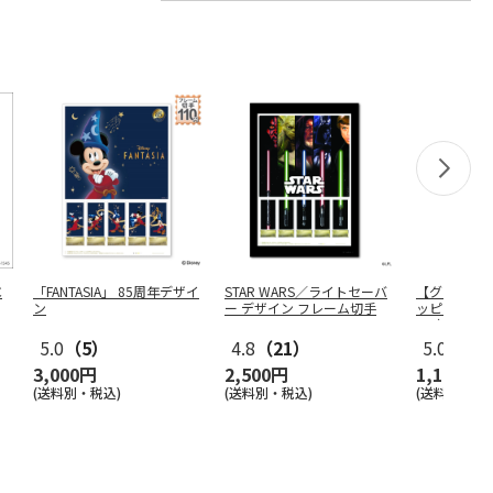
C
「FANTASIA」 85周年デザイ
STAR WARS／ライトセーバ
【グリーテ
ン
ー デザイン フレーム切手
ッピーグリー
0円）
5.0
（5）
4.8
（21）
5.0
（2）
3,000円
2,500円
1,100円
(送料別・税込)
(送料別・税込)
(送料別)