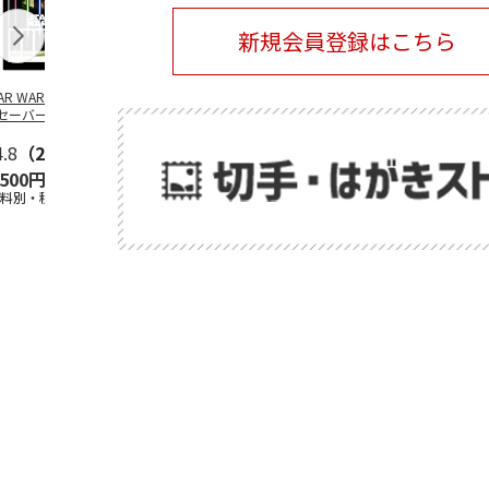
新規会員登録はこちら
TAR WARS／ライ
SANRIO
SANRIO
安曇野ちひろ
セーバー デザイ
CHARACTERS -
CHARACTERS -BUS
ットちゃん広
 フレーム切手
PICNIC-
STOP-
4.8
（21）
5.0
（2）
5.0
（2）
,500円
2,400円
2,400円
1,500円
送料別・税込)
(送料別・税込)
(送料別・税込)
(送料別・税込