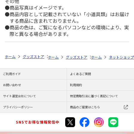
その他
商品写真はイメージです。
商品内容として記載されていない「小道具類」はお届け
する商品に含まれておりません。
商品の色は、ご覧になるパソコンなどの環境により、実
際と異なる場合があります。
ホーム
グッズストア
鉄道・飛行機・車
鉄道グッズ
蒲須坂駅郵便
ホーム
グッズストア
ホーム
ご当地フレーム切手
ネットショップ
ご利用ガイド
よくあるご質問
お問い合わせ
利用規約
サイト運営会社について
特定商取引法に基づく表記について
プライバシーポリシー
商品のご提案はこちら
SNSでお得な情報発信中