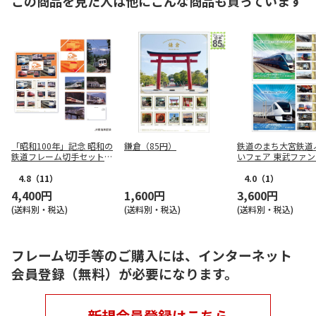
この商品を見た人は他にこんな商品も買っています
「昭和100年」記念 昭和の
鎌倉（85円）
鉄道のまち大宮鉄道
鉄道フレーム切手セット V
いフェア 東武ファ
ol.2
スタ 夢の車両共演記
4.8
（11）
4.0
（1）
4,400円
1,600円
3,600円
(送料別・税込)
(送料別・税込)
(送料別・税込)
フレーム切手等のご購入には、インターネット
会員登録（無料）が必要になります。
新規会員登録はこちら