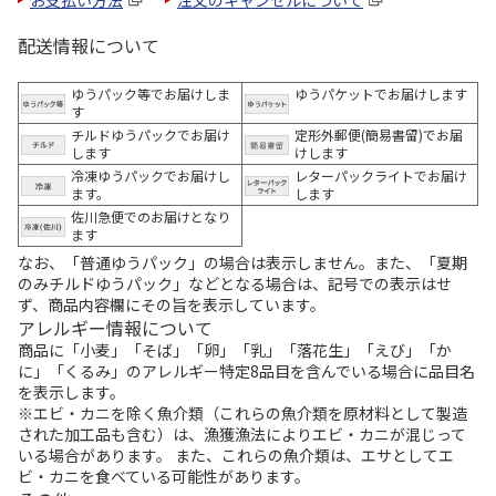
配送情報について
ゆうパック等でお届けしま
ゆうパケットでお届けします
す
チルドゆうパックでお届け
定形外郵便(簡易書留)でお届
します
けします
冷凍ゆうパックでお届けし
レターパックライトでお届け
ます。
します
佐川急便でのお届けとなり
ます
なお、「普通ゆうパック」の場合は表示しません。また、「夏期
のみチルドゆうパック」などとなる場合は、記号での表示はせ
ず、商品内容欄にその旨を表示しています。
アレルギー情報について
商品に「小麦」「そば」「卵」「乳」「落花生」「えび」「か
に」「くるみ」のアレルギー特定8品目を含んでいる場合に品目名
を表示します。
※エビ・カニを除く魚介類（これらの魚介類を原材料として製造
された加工品も含む）は、漁獲漁法によりエビ・カニが混じって
いる場合があります。 また、これらの魚介類は、エサとしてエ
ビ・カニを食べている可能性があります。