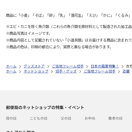
商品に「小麦」「そば」「卵」「乳」「落花生」「えび」「かに」「くるみ」
※エビ・カニを除く魚介類（これらの魚介類を原材料として製造された加工品
※商品写真はイメージです。
※商品内容として記載されていない「小道具類」はお届けする商品に含まれて
※商品の色は、印刷の都合により、実際と異なる場合があります。
ホーム
グッズストア
ご当地フレーム切手
日本の風景特集！
吉
ホーム
ネットショップ
切手・グッズ
ご当地フレーム切手
近畿
郵便局のネットショップの特集・イベント
母の日
こどもの日
父の日
お中元
敬老の日