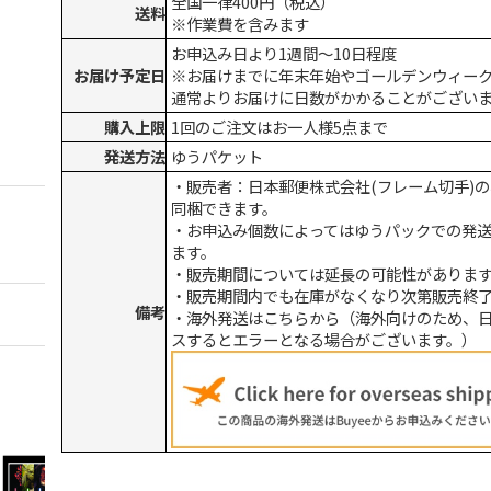
全国一律400円（税込）
送料
※作業費を含みます
お申込み日より1週間～10日程度
お届け予定日
※お届けまでに年末年始やゴールデンウィー
通常よりお届けに日数がかかることがござい
購入上限
1回のご注文はお一人様5点まで
発送方法
ゆうパケット
・販売者：日本郵便株式会社(フレーム切手)
同梱できます。
・お申込み個数によってはゆうパックでの発
ます。
・販売期間については延長の可能性がありま
・販売期間内でも在庫がなくなり次第販売終
備考
・海外発送はこちらから（海外向けのため、
スするとエラーとなる場合がございます。）