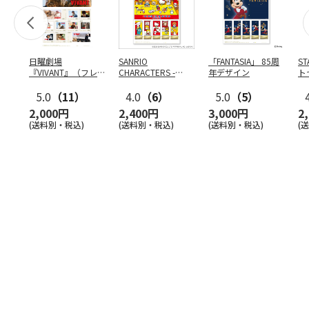
日曜劇場
SANRIO
「FANTASIA」 85周
S
『VIVANT』（フレ
CHARACTERS -
年デザイン
ト
ーム切手）
COOKING-
ン
5.0
（11）
4.0
（6）
5.0
（5）
2,000円
2,400円
3,000円
2
(送料別・税込)
(送料別・税込)
(送料別・税込)
(