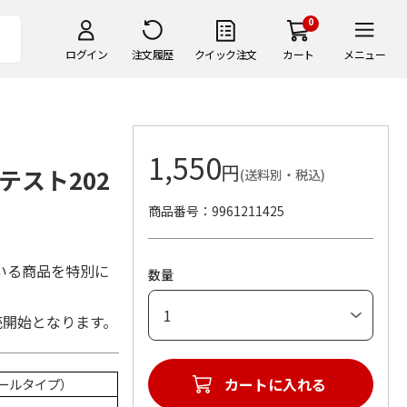
0
ログイン
注文履歴
クイック注文
カート
メニュー
1,550
円
スト202
(送料別・税込)
商品番号
9961211425
いる商品を特別に
数量
売開始となります。
カートに入れる
シールタイプ）