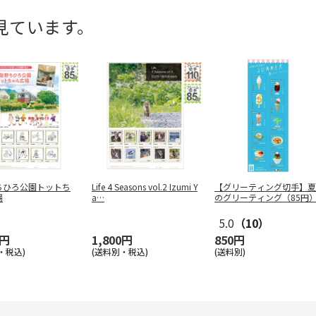
見ています。
ちひろ公園トットち
Life 4 Seasons vol.2 Izumi Y
【グリーティング切手】夏
場
a
…
のグリーティング（85円
5.0
（10）
0円
1,800円
850円
・税込)
(送料別・税込)
(送料別)