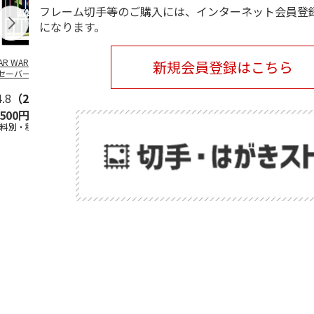
フレーム切手等のご購入には、インターネット会員登
になります。
TAR WARS／ライ
SANRIO
SANRIO
安曇野ちひろ
新規会員登録はこちら
セーバー デザイ
CHARACTERS -
CHARACTERS -BUS
ットちゃん広
 フレーム切手
PICNIC-
STOP-
4.8
（21）
5.0
（2）
5.0
（2）
,500円
2,400円
2,400円
1,500円
送料別・税込)
(送料別・税込)
(送料別・税込)
(送料別・税込