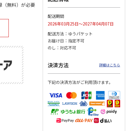
録（無料）が必要
配送期間
2026年03月25日～2027年04月07日
公園ト
「奄美大島、徳之
15周年記念 特急 A
ぼく、シマエナガ。
場
島、沖縄島北部及び
列車で行こう
空飛ぶモフモフ白玉
配送方法
ゆうパケット
西表島」世界自然遺
だんご
産登録
4.7
（3）
…
4.0
（2）
4.0
（1）
お届け日
指定不可
2,000円
1,300円
2,800円
のし
対応不可
)
(送料別・税込)
(送料別・税込)
(送料別・税込)
決済方法
詳細はこちら
下記の決済方法がご利用頂けます。