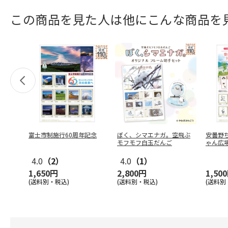
この商品を見た人は他にこんな商品を
富士市制施行60周年記念
ぼく、シマエナガ。空飛ぶ
安曇野
モフモフ白玉だんご
ゃん広
4.0
（2）
4.0
（1）
1,650円
2,800円
1,50
(送料別・税込)
(送料別・税込)
(送料別