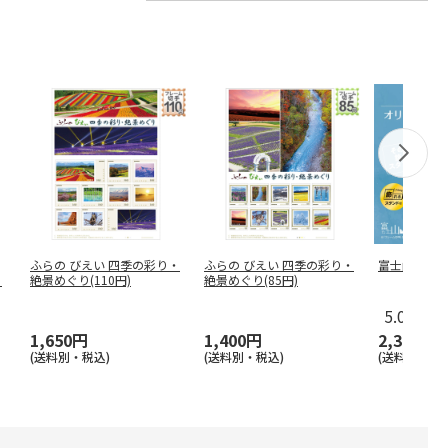
ふらの びえい 四季の彩り・
ふらの びえい 四季の彩り・
富士山の四
）
絶景めぐり(110円)
絶景めぐり(85円)
5.0
（1）
1,650円
1,400円
2,300円
(送料別・税込)
(送料別・税込)
(送料別・税込