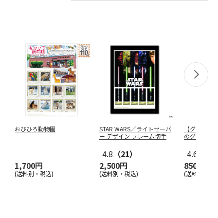
おびひろ動物園
STAR WARS／ライトセーバ
【グリーテ
ー デザイン フレーム切手
のグリーティ
4.8
（21）
4.6
（7）
1,700円
2,500円
850円
(送料別・税込)
(送料別・税込)
(送料別)