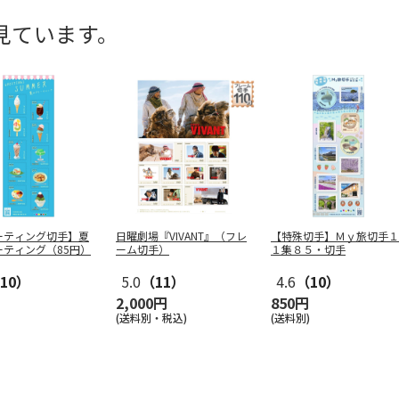
見ています。
ーティング切手】夏
日曜劇場『VIVANT』（フレ
【特殊切手】Ｍｙ旅切手１
ーティング（85円）
ーム切手）
１集８５・切手
10）
5.0
（11）
4.6
（10）
2,000円
850円
(送料別・税込)
(送料別)