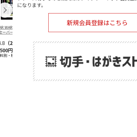
になります。
新規会員登録はこちら
TAR WARS／ライ
SANRIO
SANRIO
安曇野ちひろ
セーバー デザイ
CHARACTERS -
CHARACTERS -BUS
ットちゃん広
 フレーム切手
PICNIC-
STOP-
4.8
（21）
5.0
（2）
5.0
（2）
,500円
2,400円
2,400円
1,500円
送料別・税込)
(送料別・税込)
(送料別・税込)
(送料別・税込