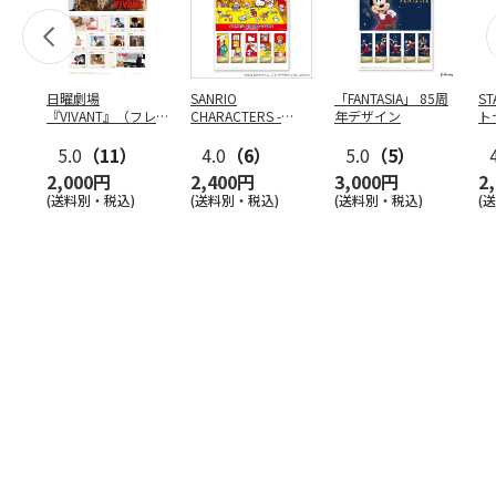
日曜劇場
SANRIO
「FANTASIA」 85周
S
『VIVANT』（フレ
CHARACTERS -
年デザイン
ト
ーム切手）
COOKING-
ン
5.0
（11）
4.0
（6）
5.0
（5）
2,000円
2,400円
3,000円
2
(送料別・税込)
(送料別・税込)
(送料別・税込)
(