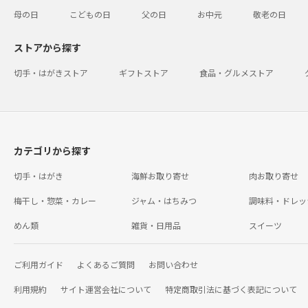
母の日
こどもの日
父の日
お中元
敬老の日
ストアから探す
切手・はがきストア
ギフトストア
食品・グルメストア
カテゴリから探す
切手・はがき
海鮮お取り寄せ
肉お取り寄せ
梅干し・惣菜・カレー
ジャム・はちみつ
調味料・ドレッ
めん類
雑貨・日用品
スイーツ
ご利用ガイド
よくあるご質問
お問い合わせ
利用規約
サイト運営会社について
特定商取引法に基づく表記について