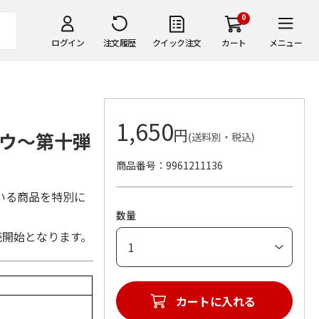
0
ログイン
注文履歴
クイック注文
カート
メニュー
1,650
円
ウ～第十弾
(送料別・税込)
商品番号
9961211136
いる商品を特別に
数量
売開始となります。
カートに入れる