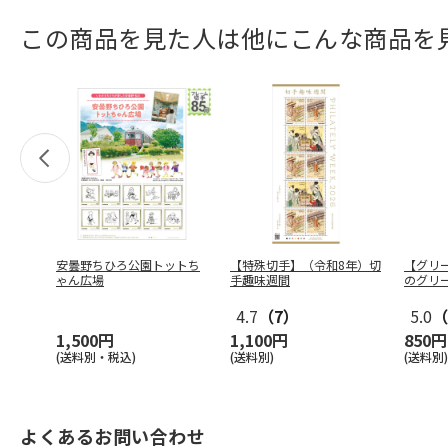
この商品を見た人は他にこんな商品を
安曇野ちひろ公園トットち
【特殊切手】（令和8年）切
【グリ
ゃん広場
手趣味週間
のグリ
4.7
（7）
5.0
（
1,500円
1,100円
850円
(送料別・税込)
(送料別)
(送料別)
よくあるお問い合わせ