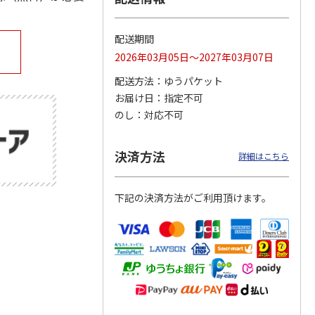
配送期間
2026年03月05日～2027年03月07日
公園ト
「奄美大島、徳之
15周年記念 特急 A
ぼく、シマエナガ。
場
島、沖縄島北部及び
列車で行こう
空飛ぶモフモフ白玉
配送方法
ゆうパケット
西表島」世界自然遺
だんご
産登録
4.7
（3）
…
4.0
（2）
4.0
（1）
お届け日
指定不可
2,000円
1,300円
2,800円
のし
対応不可
)
(送料別・税込)
(送料別・税込)
(送料別・税込)
決済方法
詳細はこちら
下記の決済方法がご利用頂けます。