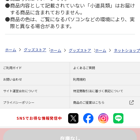
商品内容として記載されていない「小道具類」はお届け
する商品に含まれておりません。
商品の色は、ご覧になるパソコンなどの環境により、実
際と異なる場合があります。
ホーム
グッズストア
ご当地フレーム切手
市・まち・行政
CAT
ホーム
グッズストア
ホーム
ご当地フレーム切手
ネットショップ
ご利用ガイド
よくあるご質問
お問い合わせ
利用規約
サイト運営会社について
特定商取引法に基づく表記について
プライバシーポリシー
商品のご提案はこちら
SNSでお得な情報発信中
在庫なし