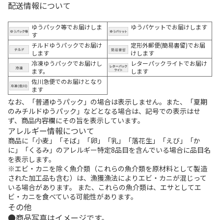
配送情報について
ゆうパック等でお届けしま
ゆうパケットでお届けします
す
チルドゆうパックでお届け
定形外郵便(簡易書留)でお届
します
けします
冷凍ゆうパックでお届けし
レターパックライトでお届け
ます。
します
佐川急便でのお届けとなり
ます
なお、「普通ゆうパック」の場合は表示しません。また、「夏期
のみチルドゆうパック」などとなる場合は、記号での表示はせ
ず、商品内容欄にその旨を表示しています。
アレルギー情報について
商品に「小麦」「そば」「卵」「乳」「落花生」「えび」「か
に」「くるみ」のアレルギー特定8品目を含んでいる場合に品目名
を表示します。
※エビ・カニを除く魚介類（これらの魚介類を原材料として製造
された加工品も含む）は、漁獲漁法によりエビ・カニが混じって
いる場合があります。 また、これらの魚介類は、エサとしてエ
ビ・カニを食べている可能性があります。
その他
商品写真はイメージです。