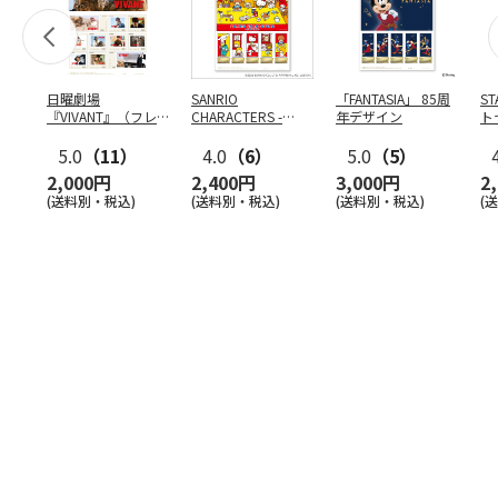
日曜劇場
SANRIO
「FANTASIA」 85周
S
『VIVANT』（フレ
CHARACTERS -
年デザイン
ト
ーム切手）
COOKING-
ン
5.0
（11）
4.0
（6）
5.0
（5）
2,000円
2,400円
3,000円
2
(送料別・税込)
(送料別・税込)
(送料別・税込)
(