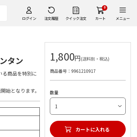
0
ログイン
注文履歴
クイック注文
カート
メニュー
1,800
円
ンタン
(送料別・税込)
商品番号
9961210917
いる商品を特別に
売開始となります。
数量
カートに入れる