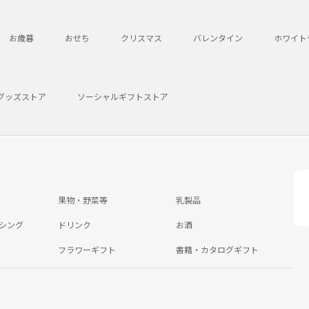
お歳暮
おせち
クリスマス
バレンタイン
ホワイト
グッズストア
ソーシャルギフトストア
果物・野菜等
乳製品
シング
ドリンク
お酒
フラワーギフト
書籍・カタログギフト