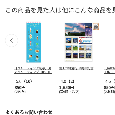
この商品を見た人は他にこんな商品を
【グリーティング切手】夏
富士市制施行60周年記念
【特殊
のグリーティング（85円）
１集８
5.0
（10）
4.0
（2）
4.6
（
850円
1,650円
850円
(送料別)
(送料別・税込)
(送料別)
よくあるお問い合わせ