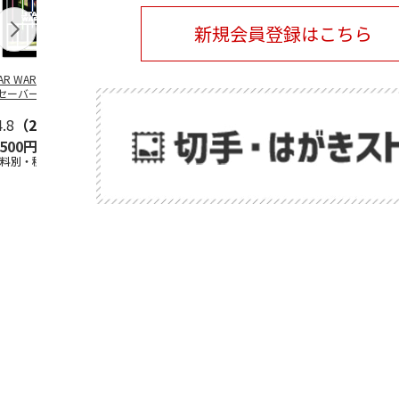
新規会員登録はこちら
TAR WARS／ライ
SANRIO
SANRIO
安曇野ちひろ
セーバー デザイ
CHARACTERS -
CHARACTERS -BUS
ットちゃん広
 フレーム切手
PICNIC-
STOP-
4.8
（21）
5.0
（2）
5.0
（2）
,500円
2,400円
2,400円
1,500円
送料別・税込)
(送料別・税込)
(送料別・税込)
(送料別・税込