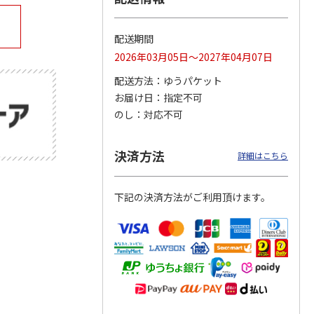
配送期間
2026年03月05日～2027年04月07日
公園ト
「奄美大島、徳之
15周年記念 特急 A
ぼく、シマエナガ。
場
島、沖縄島北部及び
列車で行こう
空飛ぶモフモフ白玉
配送方法
ゆうパケット
西表島」世界自然遺
だんご
産登録
4.7
（3）
…
4.0
（2）
4.0
（1）
お届け日
指定不可
2,000円
1,300円
2,800円
のし
対応不可
)
(送料別・税込)
(送料別・税込)
(送料別・税込)
決済方法
詳細はこちら
下記の決済方法がご利用頂けます。