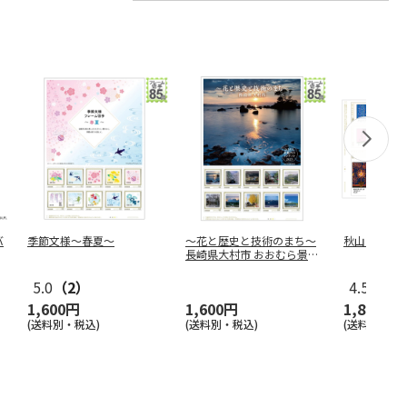
バ
季節文様～春夏～
～花と歴史と技術のまち～
秋山 孝 
長崎県大村市 おおむら景観
フォトコ
…
5.0
（2）
4.5
（4）
1,600円
1,600円
1,800円
(送料別・税込)
(送料別・税込)
(送料別・税込