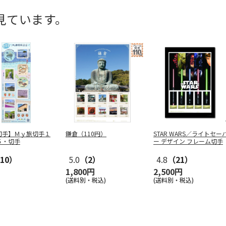
見ています。
切手】Ｍｙ旅切手１
鎌倉（110円）
STAR WARS／ライトセー
５・切手
ー デザイン フレーム切手
10）
5.0
（2）
4.8
（21）
1,800円
2,500円
(送料別・税込)
(送料別・税込)