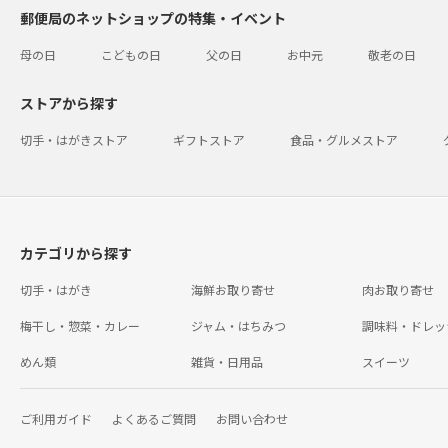
郵便局のネットショップの特集・イベント
母の日
こどもの日
父の日
お中元
敬老の日
ストアから探す
切手・はがきストア
ギフトストア
食品・グルメストア
カテゴリから探す
切手・はがき
海鮮お取り寄せ
肉お取り寄せ
梅干し・惣菜・カレー
ジャム・はちみつ
調味料・ドレッ
めん類
雑貨・日用品
スイーツ
ご利用ガイド
よくあるご質問
お問い合わせ