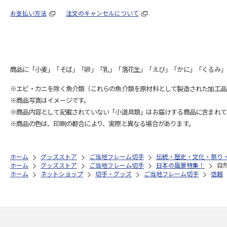
お支払い方法
注文のキャンセルについて
商品に「小麦」「そば」「卵」「乳」「落花生」「えび」「かに」「くるみ」
※エビ・カニを除く魚介類（これらの魚介類を原材料として製造された加工品
※商品写真はイメージです。
※商品内容として記載されていない「小道具類」はお届けする商品に含まれて
※商品の色は、印刷の都合により、実際と異なる場合があります。
ホーム
グッズストア
ご当地フレーム切手
伝統・歴史・文化・祭り
ホーム
グッズストア
ご当地フレーム切手
日本の風景特集！
自
ホーム
ネットショップ
切手・グッズ
ご当地フレーム切手
信越