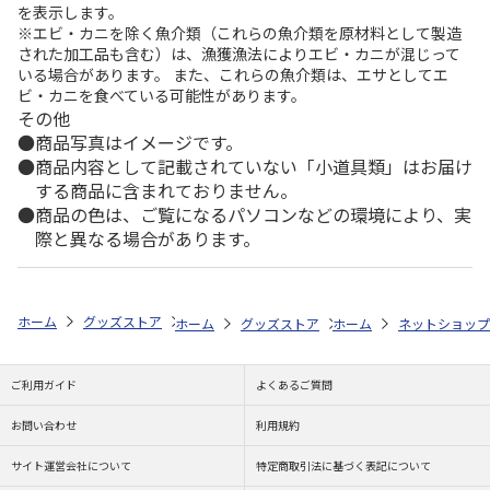
を表示します。
※エビ・カニを除く魚介類（これらの魚介類を原材料として製造
された加工品も含む）は、漁獲漁法によりエビ・カニが混じって
いる場合があります。 また、これらの魚介類は、エサとしてエ
ビ・カニを食べている可能性があります。
その他
商品写真はイメージです。
商品内容として記載されていない「小道具類」はお届け
する商品に含まれておりません。
商品の色は、ご覧になるパソコンなどの環境により、実
際と異なる場合があります。
ホーム
グッズストア
ご当地フレーム切手
スポーツ
KEIJIRO MI
ホーム
グッズストア
ホーム
ご当地フレーム切手
ネットショップ
ご利用ガイド
よくあるご質問
お問い合わせ
利用規約
サイト運営会社について
特定商取引法に基づく表記について