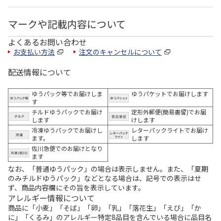
マークや記載内容について
よくあるお問い合わせ
お支払い方法
注文のキャンセルについて
配送情報について
ゆうパック等でお届けしま
ゆうパケットでお届けします
す
チルドゆうパックでお届け
定形外郵便(簡易書留)でお届
します
けします
冷凍ゆうパックでお届けし
レターパックライトでお届け
ます。
します
佐川急便でのお届けとなり
ます
なお、「普通ゆうパック」の場合は表示しません。また、「夏期
のみチルドゆうパック」などとなる場合は、記号での表示はせ
ず、商品内容欄にその旨を表示しています。
アレルギー情報について
商品に「小麦」「そば」「卵」「乳」「落花生」「えび」「か
に」「くるみ」のアレルギー特定8品目を含んでいる場合に品目名