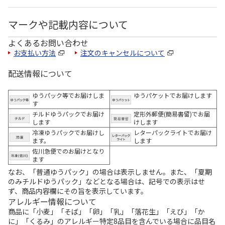
マークや記載内容について
よくあるお問い合わせ
お支払い方法
注文のキャンセルについて
配送情報について
ゆうパック等でお届けしま
ゆうパケットでお届けします
す
チルドゆうパックでお届け
定形外郵便(簡易書留)でお届
します
けします
冷凍ゆうパックでお届けし
レターパックライトでお届け
ます。
します
佐川急便でのお届けとなり
ます
なお、「普通ゆうパック」の場合は表示しません。また、「夏期
のみチルドゆうパック」などとなる場合は、記号での表示はせ
ず、商品内容欄にその旨を表示しています。
アレルギー情報について
商品に「小麦」「そば」「卵」「乳」「落花生」「えび」「か
に」「くるみ」のアレルギー特定8品目を含んでいる場合に品目名