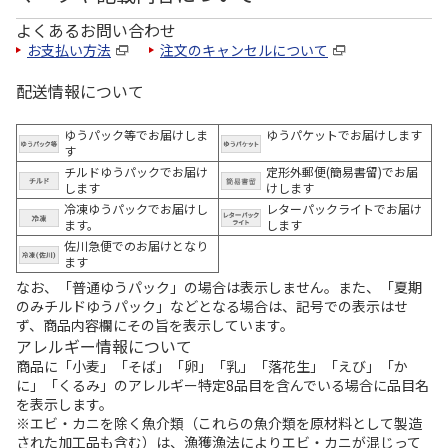
よくあるお問い合わせ
お支払い方法
注文のキャンセルについて
配送情報について
ゆうパック等でお届けしま
ゆうパケットでお届けします
す
チルドゆうパックでお届け
定形外郵便(簡易書留)でお届
します
けします
冷凍ゆうパックでお届けし
レターパックライトでお届け
ます。
します
佐川急便でのお届けとなり
ます
なお、「普通ゆうパック」の場合は表示しません。また、「夏期
のみチルドゆうパック」などとなる場合は、記号での表示はせ
ず、商品内容欄にその旨を表示しています。
アレルギー情報について
商品に「小麦」「そば」「卵」「乳」「落花生」「えび」「か
に」「くるみ」のアレルギー特定8品目を含んでいる場合に品目名
を表示します。
※エビ・カニを除く魚介類（これらの魚介類を原材料として製造
された加工品も含む）は、漁獲漁法によりエビ・カニが混じって