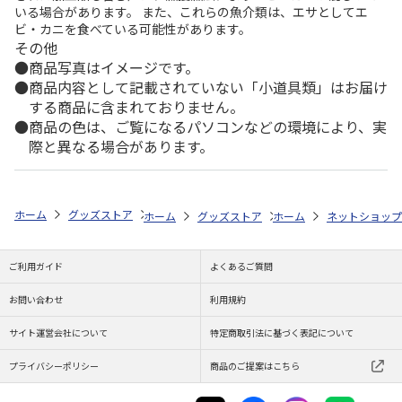
いる場合があります。 また、これらの魚介類は、エサとしてエ
ビ・カニを食べている可能性があります。
その他
商品写真はイメージです。
商品内容として記載されていない「小道具類」はお届け
する商品に含まれておりません。
商品の色は、ご覧になるパソコンなどの環境により、実
際と異なる場合があります。
ホーム
グッズストア
ご当地フレーム切手
伝統・歴史・文化・祭り・
ホーム
グッズストア
ホーム
ご当地フレーム切手
ネットショップ
ご利用ガイド
よくあるご質問
お問い合わせ
利用規約
サイト運営会社について
特定商取引法に基づく表記について
プライバシーポリシー
商品のご提案はこちら