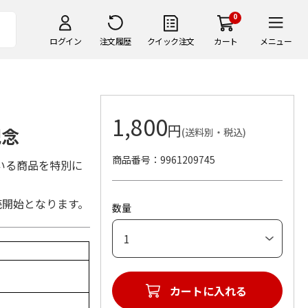
0
ログイン
注文履歴
クイック注文
カート
メニュー
1,800
円
記念
(送料別・税込)
商品番号
9961209745
いる商品を特別に
売開始となります。
数量
カートに入れる