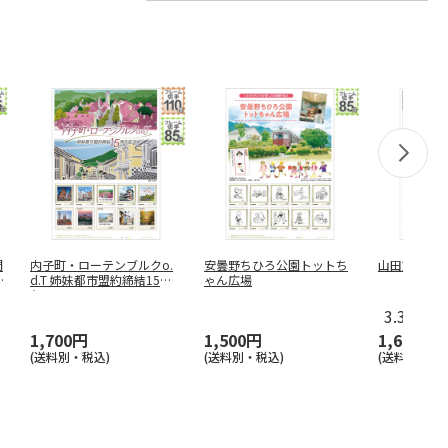
門
内子町・ローテンブルクo.
安曇野ちひろ公園トットち
山田方谷没後
回
d.T 姉妹都市盟約締結15周
ゃん広場
年
…
3.3
（3）
1,700円
1,500円
1,650円
(送料別・税込)
(送料別・税込)
(送料別・税込