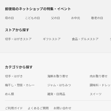
郵便局のネットショップの特集・イベント
母の日
こどもの日
父の日
お中元
敬老の日
ストアから探す
切手・はがきストア
ギフトストア
食品・グルメストア
カテゴリから探す
切手・はがき
海鮮お取り寄せ
肉お取り寄せ
梅干し・惣菜・カレー
ジャム・はちみつ
調味料・ドレッ
めん類
雑貨・日用品
スイーツ
ご利用ガイド
よくあるご質問
お問い合わせ