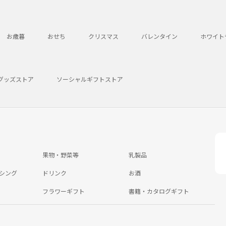
お歳暮
おせち
クリスマス
バレンタイン
ホワイト
グッズストア
ソーシャルギフトストア
果物・野菜等
乳製品
シング
ドリンク
お酒
フラワーギフト
書籍・カタログギフト