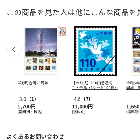
この商品を見た人は他にこんな商品を
洋野町合併20周年
【のり式】110円普通切
令和6年
手・千鳥（1シート100枚）
岡城 
3.0
（1）
4.6
（7）
1,700円
11,000円
1,65
(送料別・税込)
(送料別)
(送料別
よくあるお問い合わせ