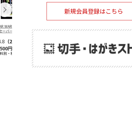
新規会員登録はこちら
TAR WARS／ライ
SANRIO
SANRIO
安曇野ちひろ
セーバー デザイ
CHARACTERS -
CHARACTERS -BUS
ットちゃん広
 フレーム切手
PICNIC-
STOP-
4.8
（21）
5.0
（2）
5.0
（2）
,500円
2,400円
2,400円
1,500円
送料別・税込)
(送料別・税込)
(送料別・税込)
(送料別・税込