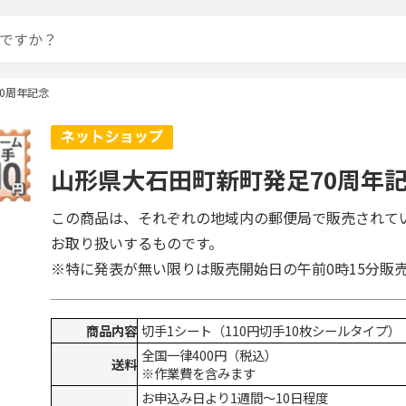
0周年記念
山形県大石田町新町発足70周年
この商品は、それぞれの地域内の郵便局で販売されて
お取り扱いするものです。
※特に発表が無い限りは販売開始日の午前0時15分販
商品内容
切手1シート（110円切手10枚シールタイプ）
全国一律400円（税込）
送料
※作業費を含みます
お申込み日より1週間～10日程度