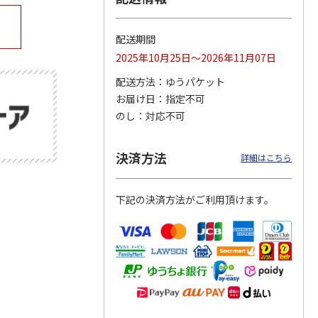
配送期間
2025年10月25日～2026年11月07日
公園ト
「奄美大島、徳之
15周年記念 特急 A
ぼく、シマエナガ。
場
島、沖縄島北部及び
列車で行こう
空飛ぶモフモフ白玉
配送方法
ゆうパケット
西表島」世界自然遺
だんご
産登録
4.7
（3）
…
4.0
（2）
4.0
（1）
お届け日
指定不可
2,000円
1,300円
2,800円
のし
対応不可
)
(送料別・税込)
(送料別・税込)
(送料別・税込)
決済方法
詳細はこちら
下記の決済方法がご利用頂けます。