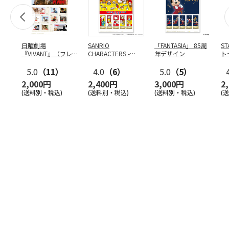
日曜劇場
SANRIO
「FANTASIA」 85周
S
『VIVANT』（フレ
CHARACTERS -
年デザイン
ト
ーム切手）
COOKING-
ン
5.0
（11）
4.0
（6）
5.0
（5）
2,000円
2,400円
3,000円
2
(送料別・税込)
(送料別・税込)
(送料別・税込)
(