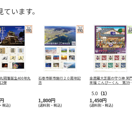
見ています。
丸岡藩誕生400年丸
石巻市新市施行２０周年記
金毘羅大芝居の守り神 笑
第2弾
念
来福 こんぴーくん 第39
四
…
5.0
（1）
0円
1,800円
1,450円
・税込)
(送料別・税込)
(送料別・税込)