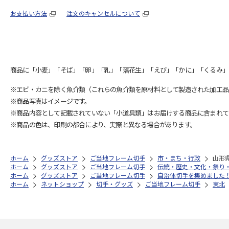
お支払い方法
注文のキャンセルについて
商品に「小麦」「そば」「卵」「乳」「落花生」「えび」「かに」「くるみ」
※エビ・カニを除く魚介類（これらの魚介類を原材料として製造された加工品
※商品写真はイメージです。
※商品内容として記載されていない「小道具類」はお届けする商品に含まれて
※商品の色は、印刷の都合により、実際と異なる場合があります。
ホーム
グッズストア
ご当地フレーム切手
市・まち・行政
山形
ホーム
グッズストア
ご当地フレーム切手
伝統・歴史・文化・祭り
ホーム
グッズストア
ご当地フレーム切手
自治体切手を集めました
ホーム
ネットショップ
切手・グッズ
ご当地フレーム切手
東北