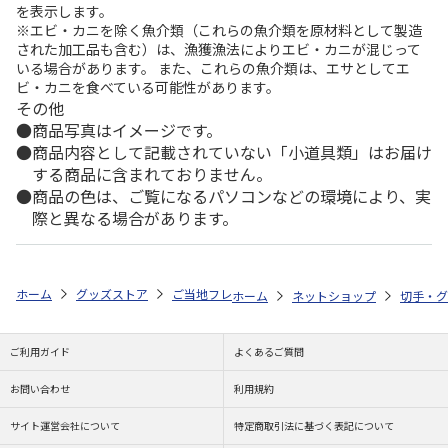
を表示します。
※エビ・カニを除く魚介類（これらの魚介類を原材料として製造
された加工品も含む）は、漁獲漁法によりエビ・カニが混じって
いる場合があります。 また、これらの魚介類は、エサとしてエ
ビ・カニを食べている可能性があります。
その他
商品写真はイメージです。
商品内容として記載されていない「小道具類」はお届け
する商品に含まれておりません。
商品の色は、ご覧になるパソコンなどの環境により、実
際と異なる場合があります。
ホーム
グッズストア
ご当地フレーム切手
遺産・国宝・天然記念物・
ホーム
ネットショップ
切手・グ
ご利用ガイド
よくあるご質問
お問い合わせ
利用規約
サイト運営会社について
特定商取引法に基づく表記について