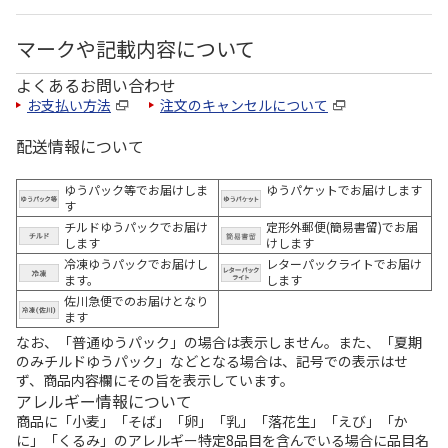
マークや記載内容について
よくあるお問い合わせ
お支払い方法
注文のキャンセルについて
配送情報について
ゆうパック等でお届けしま
ゆうパケットでお届けします
す
チルドゆうパックでお届け
定形外郵便(簡易書留)でお届
します
けします
冷凍ゆうパックでお届けし
レターパックライトでお届け
ます。
します
佐川急便でのお届けとなり
ます
なお、「普通ゆうパック」の場合は表示しません。また、「夏期
のみチルドゆうパック」などとなる場合は、記号での表示はせ
ず、商品内容欄にその旨を表示しています。
アレルギー情報について
商品に「小麦」「そば」「卵」「乳」「落花生」「えび」「か
に」「くるみ」のアレルギー特定8品目を含んでいる場合に品目名