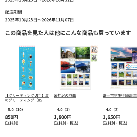
配送期間
2025年10月25日～2026年11月07日
この商品を見た人は他にこんな商品も買っています
【グリーティング切手】夏
軽井沢の四季
富士市制施行60周年
のグリーティング（85
円）
5.0
（10）
4.0
（1）
4.0
（2）
850円
1,800円
1,650円
(送料別)
(送料別・税込)
(送料別・税込)