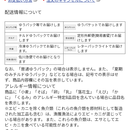
配送情報について
ゆうパック等でお届けしま
ゆうパケットでお届けします
す
チルドゆうパックでお届け
定形外郵便(簡易書留)でお届
します
けします
冷凍ゆうパックでお届けし
レターパックライトでお届け
ます。
します
佐川急便でのお届けとなり
ます
なお、「普通ゆうパック」の場合は表示しません。また、「夏期
のみチルドゆうパック」などとなる場合は、記号での表示はせ
ず、商品内容欄にその旨を表示しています。
アレルギー情報について
商品に「小麦」「そば」「卵」「乳」「落花生」「えび」「か
に」「くるみ」のアレルギー特定8品目を含んでいる場合に品目名
を表示します。
※エビ・カニを除く魚介類（これらの魚介類を原材料として製造
された加工品も含む）は、漁獲漁法によりエビ・カニが混じって
いる場合があります。 また、これらの魚介類は、エサとしてエ
ビ・カニを食べている可能性があります。