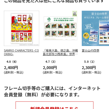
この商品を見た人は他にこんな商品も買っています
SANRIO CHARACTERS -CO
「奄美大島、徳之島、沖縄
富士山の四季
OKING-
島北部及び西表島」世界自
然遺産登録5周年フレーム
切手セット
4.0
（6）
4.7
（3）
5.0
（1）
2,400円
2,000円
2,300円
(送料別・税込)
(送料別・税込)
(送料別・税込)
フレーム切手等のご購入には、インターネット
会員登録（無料）が必要になります。
新規会員登録はこちら