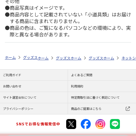
その他
商品写真はイメージです。
商品内容として記載されていない「小道具類」はお届け
する商品に含まれておりません。
商品の色は、ご覧になるパソコンなどの環境により、実
際と異なる場合があります。
ホーム
グッズストア
ご当地フレーム切手
風景・自然・動物・公園・
ホーム
グッズストア
ホーム
ご当地フレーム切手
グッズストア
ホーム
ご当地フレ
ネットシ
伝統・
ご利用ガイド
よくあるご質問
お問い合わせ
利用規約
サイト運営会社について
特定商取引法に基づく表記について
プライバシーポリシー
商品のご提案はこちら
SNSでお得な情報発信中