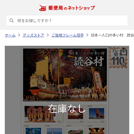
ホーム
グッズストア
ご当地フレーム切手
日本一人口の多い村 読谷