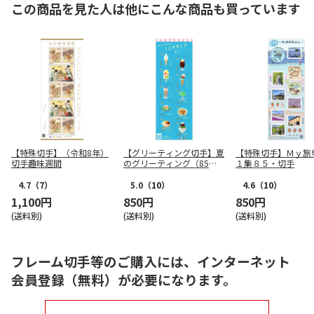
この商品を見た人は他にこんな商品も買っています
【特殊切手】（令和8年）
【グリーティング切手】夏
【特殊切手】Ｍｙ旅
切手趣味週間
のグリーティング（85
１集８５・切手
円）
4.7
（7）
5.0
（10）
4.6
（10）
1,100円
850円
850円
(送料別)
(送料別)
(送料別)
フレーム切手等のご購入には、インターネット
会員登録（無料）が必要になります。