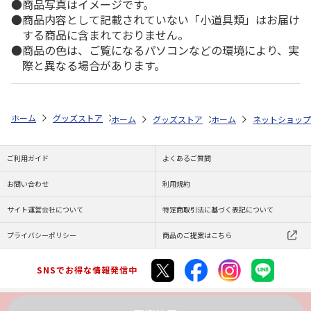
商品写真はイメージです。
商品内容として記載されていない「小道具類」はお届け
する商品に含まれておりません。
商品の色は、ご覧になるパソコンなどの環境により、実
際と異なる場合があります。
ホーム
グッズストア
ご当地フレーム切手
伝統・歴史・文化・祭り・
ホーム
グッズストア
ホーム
ご当地フレーム切手
ネットショップ
ご利用ガイド
よくあるご質問
お問い合わせ
利用規約
サイト運営会社について
特定商取引法に基づく表記について
プライバシーポリシー
商品のご提案はこちら
SNSでお得な情報発信中