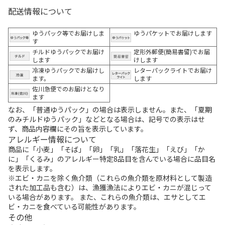
配送情報について
ゆうパック等でお届けしま
ゆうパケットでお届けします
す
チルドゆうパックでお届け
定形外郵便(簡易書留)でお届
します
けします
冷凍ゆうパックでお届けし
レターパックライトでお届け
ます。
します
佐川急便でのお届けとなり
ます
なお、「普通ゆうパック」の場合は表示しません。また、「夏期
のみチルドゆうパック」などとなる場合は、記号での表示はせ
ず、商品内容欄にその旨を表示しています。
アレルギー情報について
商品に「小麦」「そば」「卵」「乳」「落花生」「えび」「か
に」「くるみ」のアレルギー特定8品目を含んでいる場合に品目名
を表示します。
※エビ・カニを除く魚介類（これらの魚介類を原材料として製造
された加工品も含む）は、漁獲漁法によりエビ・カニが混じって
いる場合があります。 また、これらの魚介類は、エサとしてエ
ビ・カニを食べている可能性があります。
その他