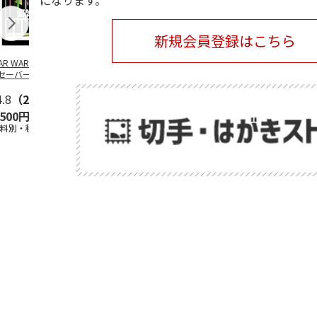
になります。
新規会員登録はこちら
TAR WARS／ライ
SANRIO
SANRIO
安曇野ちひろ
セーバー デザイ
CHARACTERS -
CHARACTERS -BUS
ットちゃん広
 フレーム切手
PICNIC-
STOP-
4.8
（21）
5.0
（2）
5.0
（2）
,500円
2,400円
2,400円
1,500円
送料別・税込)
(送料別・税込)
(送料別・税込)
(送料別・税込