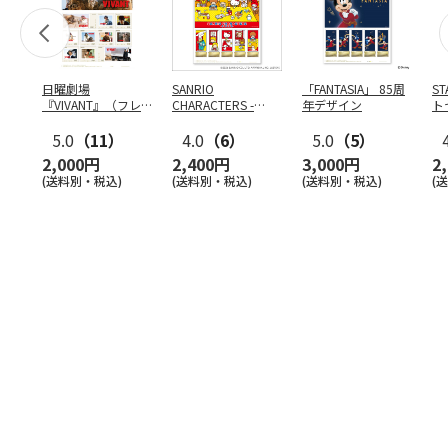
日曜劇場
SANRIO
「FANTASIA」 85周
S
『VIVANT』（フレ
CHARACTERS -
年デザイン
ト
ーム切手）
COOKING-
ン
5.0
（11）
4.0
（6）
5.0
（5）
2,000円
2,400円
3,000円
2
(送料別・税込)
(送料別・税込)
(送料別・税込)
(