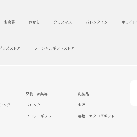
お歳暮
おせち
クリスマス
バレンタイン
ホワイト
グッズストア
ソーシャルギフトストア
果物・野菜等
乳製品
シング
ドリンク
お酒
フラワーギフト
書籍・カタログギフト