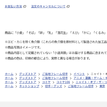
お支払い方法
注文のキャンセルについて
商品に「小麦」「そば」「卵」「乳」「落花生」「えび」「かに」「くるみ」
※エビ・カニを除く魚介類（これらの魚介類を原材料として製造された加工品
※商品写真はイメージです。
※商品内容として記載されていない「小道具類」はお届けする商品に含まれて
※商品の色は、印刷の都合により、実際と異なる場合があります。
ホーム
グッズストア
ご当地フレーム切手
イベント
ニャイト・
ホーム
グッズストア
ご当地フレーム切手
アニメ・漫画・ゲーム・
ホーム
グッズストア
コミケ
コミケ106
ニャイト・オブ・ザ・
ホーム
ネットショップ
切手・グッズ
ご当地フレーム切手
東京