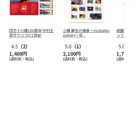
四万十川橋100周年 中村を
小樽 郷愁の情景 ～nostalgic
祇園祭 「日
見守りつづけ1世紀
scenery～写
…
ってよかっ
やす
4.5
（2）
5.0
（1）
5.0
（1）
1,400円
2,100円
1,700円
(送料別・税込)
(送料別・税込)
(送料別・税込