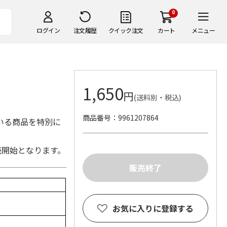
0
ログイン
注文履歴
クイック注文
カート
メニュー
1,650
円
(送料別・税込)
商品番号
9961207864
いる商品を特別に
売開始となります。
お気に入りに登録する