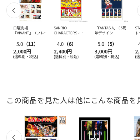
日曜劇場
SANRIO
「FANTASIA」 85周
S
『VIVANT』（フレ
CHARACTERS -
年デザイン
ト
ーム切手）
COOKING-
ン
5.0
（11）
4.0
（6）
5.0
（5）
2,000円
2,400円
3,000円
2
(送料別・税込)
(送料別・税込)
(送料別・税込)
(
この商品を見た人は他にこんな商品を