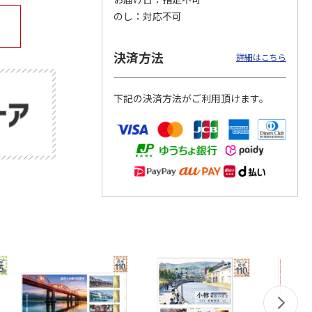
のし
対応不可
決済方法
詳細はこちら
公園ト
「奄美大島、徳之
15周年記念 特急 A
ぼく、シマエナガ。
場
島、沖縄島北部及び
列車で行こう
空飛ぶモフモフ白玉
西表島」世界自然遺
だんご
産登録
4.7
（3）
…
4.0
（2）
4.0
（1）
下記の決済方法がご利用頂けます。
2,000円
1,300円
2,800円
)
(送料別・税込)
(送料別・税込)
(送料別・税込)