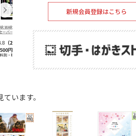
新規会員登録はこちら
TAR WARS／ライ
SANRIO
SANRIO
安曇野ちひろ
セーバー デザイ
CHARACTERS -
CHARACTERS -BUS
ットちゃん広
 フレーム切手
PICNIC-
STOP-
4.8
（21）
5.0
（2）
5.0
（2）
,500円
2,400円
2,400円
1,500円
送料別・税込)
(送料別・税込)
(送料別・税込)
(送料別・税込
見ています。