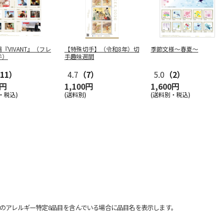
『VIVANT』（フレ
【特殊切手】（令和8年）切
季節文様～春夏～
手）
手趣味週間
11）
4.7
（7）
5.0
（2）
0円
1,100円
1,600円
・税込)
(送料別)
(送料別・税込)
のアレルギー特定8品目を含んでいる場合に品目名を表示します。