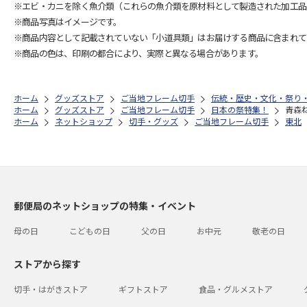
※エビ・カニを除く魚介類（これらの魚介類を原材料として製造された加工品
※商品写真はイメージです。
※商品内容として記載されていない「小道具類」はお届けする商品に含まれて
※商品の色は、印刷の都合により、実際と異なる場合があります。
ホーム
グッズストア
ご当地フレーム切手
伝統・歴史・文化・祭り
ホーム
グッズストア
ご当地フレーム切手
日本の祭特集！
青森ね
ホーム
ネットショップ
切手・グッズ
ご当地フレーム切手
東北
郵便局のネットショップの特集・イベント
母の日
こどもの日
父の日
お中元
敬老の日
ストアから探す
切手・はがきストア
ギフトストア
食品・グルメストア