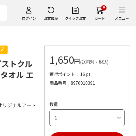
0
ログイン
注文履歴
クイック注文
カート
メニュー
1,650
円
ダストクル
(送料別・税込)
タオル エ
獲得ポイント： 16 pt
商品番号
8970010391
数量
オリジナルアート