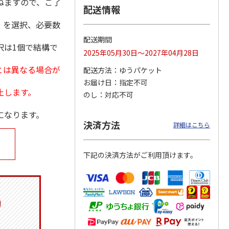
ねますので、ご了
配送情報
」を選択、必要数
配送期間
択は1個で結構で
ジョの
令和八年七月場所
ポムポムプリン30th
リラックマ／クリア
2025年05月30日～2027年04月28日
黄金の
優勝力士純金製小判
おもちもちもちクッ
ファイル３点セット
とは異なる場合が
ータと
【安青錦】
ション
配送方法
ゆうパケット
お届け日
指定不可
605,000円
4,950円
750円
止します。
のし
対応不可
)
(送料・税込)
(送料別・税込)
(送料別・税込)
になります。
決済方法
詳細はこちら
下記の決済方法がご利用頂けます。