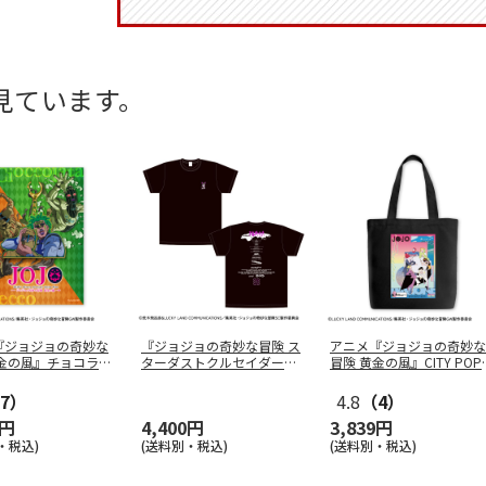
見ています。
『ジョジョの奇妙な
『ジョジョの奇妙な冒険 ス
アニメ『ジョジョの奇妙な
黄金の風』チョコラー
ターダストクルセイダー
冒険 黄金の風』CITY POP
ッ
…
ス』 ワー
…
…
7）
4.8
（4）
9円
4,400円
3,839円
・税込)
(送料別・税込)
(送料別・税込)