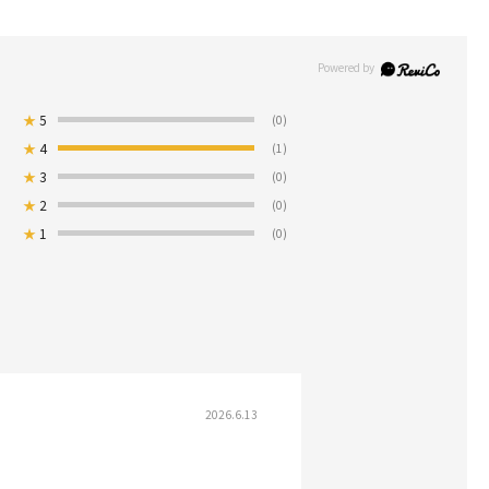
★
5
(0)
★
4
(1)
★
3
(0)
★
2
(0)
★
1
(0)
2026.6.13