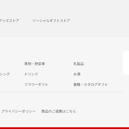
グッズストア
ソーシャルギフトストア
果物・野菜等
乳製品
シング
ドリンク
お酒
フラワーギフト
書籍・カタログギフト
プライバシーポリシー
商品のご提案はこちら