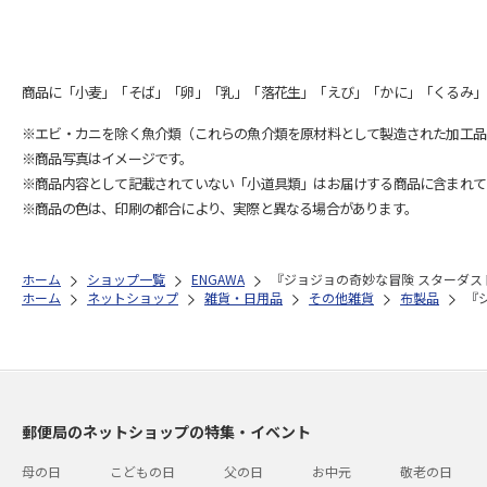
商品に「小麦」「そば」「卵」「乳」「落花生」「えび」「かに」「くるみ」
※エビ・カニを除く魚介類（これらの魚介類を原材料として製造された加工品
※商品写真はイメージです。
※商品内容として記載されていない「小道具類」はお届けする商品に含まれて
※商品の色は、印刷の都合により、実際と異なる場合があります。
ホーム
ショップ一覧
ENGAWA
『ジョジョの奇妙な冒険 スターダスト
ホーム
ネットショップ
雑貨・日用品
その他雑貨
布製品
『
郵便局のネットショップの特集・イベント
母の日
こどもの日
父の日
お中元
敬老の日