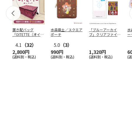
置き配バッグ
水森亜土／スクエア
「ブルーアーカイ
水
「OITETTE（オイテ
ポーチ
ブ」クリアファイル
ー
ッテ）」
&ステッカーセット
4.1
（32）
5.0
（3）
2,800円
990円
1,320円
6
(送料別・税込)
(送料別・税込)
(送料別・税込)
(