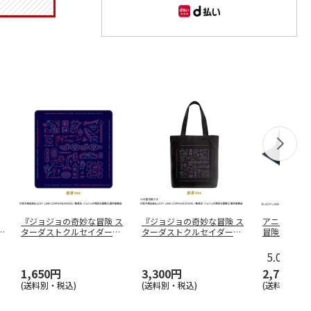
『ジョジョの奇妙な冒険 ス
『ジョジョの奇妙な冒険 ス
アニメ『ジ
ターダストクルセイダー
ターダストクルセイダー
冒険 黄金の風
ス』 トラ
…
ス』 トラ
…
…
5.0
（1）
1,650円
3,300円
2,739円
(送料別・税込)
(送料別・税込)
(送料別・税込