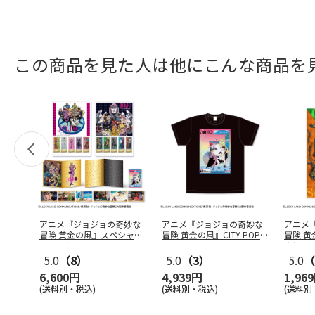
この商品を見た人は他にこんな商品を
アニメ『ジョジョの奇妙な
アニメ『ジョジョの奇妙な
アニメ
冒険 黄金の風』スペシャル
冒険 黄金の風』CITY POP
冒険 
フレーム
…
…
タとセ
5.0
（8）
5.0
（3）
5.0
（
6,600円
4,939円
1,96
(送料別・税込)
(送料別・税込)
(送料別