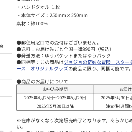
・ハンドタオル １枚
・本体サイズ：250mm×250mm
素材：綿100％
●郵便局窓口での受付はございません。
●送料：お届け先ごと全国一律990円（税込）
●発送方法：ゆうパケットまたはゆうパック
●同梱等：この商品は
ジョジョの奇妙な冒険 スター
ース オリジナルグッズ
の商品に限り、同梱可能です
●商品のお届けについて
お申込み期間
お届け
2025年4月25日～2025年5月29日
2025年5月30
2025年5月30日以降
注文後4週間
※在庫がなくなり次第販売終了となります。あらかじ
い。