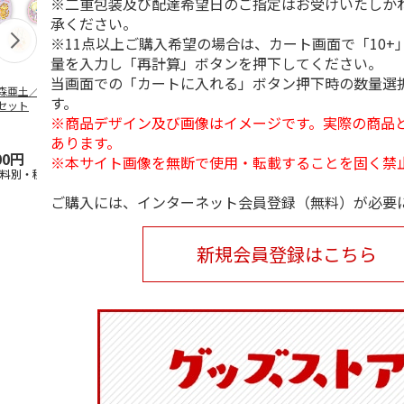
※二重包装及び配達希望日のご指定はお受けいたしか
承ください。
※11点以上ご購入希望の場合は、カート画面で「10+
量を入力し「再計算」ボタンを押下してください。
当画面での「カートに入れる」ボタン押下時の数量選
森亜土／ステッカ
リラックマ／マルチ
ポムポムプリン30th
アニメ『ジョ
す。
セット
ケース
おもちもちもちマス
奇妙な冒険 
※商品デザイン及び画像はイメージです。実際の商品
コット
風』チョコラ
5.0
（6）
セッ
5.0
…
（7）
あります。
00円
1,100円
2,200円
1,969円
※本サイト画像を無断で使用・転載することを固く禁
送料別・税込)
(送料別・税込)
(送料別・税込)
(送料別・税込
ご購入には、インターネット会員登録（無料）が必要
新規会員登録はこちら