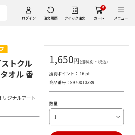
0
ログイン
注文履歴
クイック注文
カート
メニュー
1,650
円
ダストクル
(送料別・税込)
タオル 香
獲得ポイント： 16 pt
商品番号
8970010389
オリジナルアート
数量