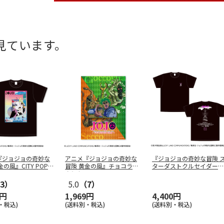
見ています。
『ジョジョの奇妙な
アニメ『ジョジョの奇妙な
『ジョジョの奇妙な冒険 
金の風』CITY POP
冒険 黄金の風』チョコラー
ターダストクルセイダー
タとセッ
…
ス』 ワー
…
3）
5.0
（7）
9円
1,969円
4,400円
・税込)
(送料別・税込)
(送料別・税込)