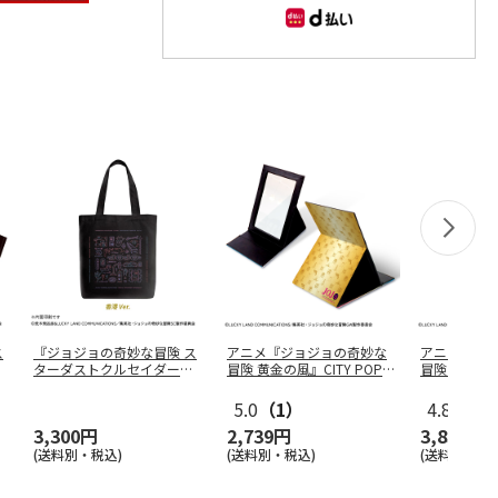
ス
『ジョジョの奇妙な冒険 ス
アニメ『ジョジョの奇妙な
アニメ『ジ
ターダストクルセイダー
冒険 黄金の風』CITY POP
冒険 黄金の風
ス』 トラ
…
…
…
5.0
（1）
4.8
（4）
3,300円
2,739円
3,839円
(送料別・税込)
(送料別・税込)
(送料別・税込