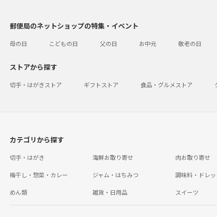
郵便局のネットショップの特集・イベント
母の日
こどもの日
父の日
お中元
敬老の日
ストアから探す
切手・はがきストア
ギフトストア
食品・グルメストア
カテゴリから探す
切手・はがき
海鮮お取り寄せ
肉お取り寄せ
梅干し・惣菜・カレー
ジャム・はちみつ
調味料・ドレッ
めん類
雑貨・日用品
スイーツ