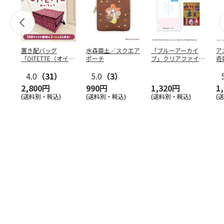
置き配バッグ
水森亜土／スクエア
「ブルーアーカイ
ア
「OITETTE（オイテ
ポーチ
ブ」クリアファイル
奇
ッテ）」
&ステッカーセット
風
4.0
（31）
5.0
（3）
セ
2,800円
990円
1,320円
1
(送料別・税込)
(送料別・税込)
(送料別・税込)
(