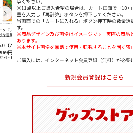
承ください。
※11点以上ご購入希望の場合は、カート画面で「10+
量を入力し「再計算」ボタンを押下してください。
当画面での「カートに入れる」ボタン押下時の数量選
す。
ニメ『ジョジョの
水森亜土／ステッカ
リラックマ／マルチ
令和八年七
※商品デザイン及び画像はイメージです。実際の商品
妙な冒険 黄金の
ーセット
ケース
優勝力士純金
あります。
』チョコラータと
【安青錦】
ッ
5.0
…
（7）
5.0
（6）
※本サイト画像を無断で使用・転載することを固く禁
,969円
600円
1,100円
605,000
送料別・税込)
(送料別・税込)
(送料別・税込)
(送料・税込)
ご購入には、インターネット会員登録（無料）が必要
新規会員登録はこちら