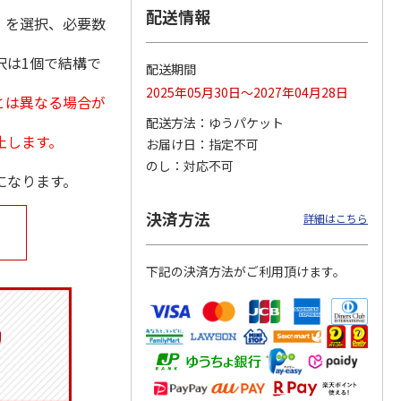
配送情報
」を選択、必要数
択は1個で結構で
配送期間
月場所
リラックマ／クリア
「犬夜叉」アクリル
大谷翔平 THE
2025年05月30日～2027年04月28日
とは異なる場合が
製小判
ファイル３点セット
ジオラマスタンド
GOLDEN TWO-WAY
（殺生丸）
アクリルス
…
配送方法
ゆうパケット
5.0
（4）
5.0
（4）
止します。
お届け日
指定不可
円
750円
3,300円
2,750円
のし
対応不可
(送料別・税込)
(送料別・税込)
(送料別・税込)
になります。
決済方法
詳細はこちら
下記の決済方法がご利用頂けます。