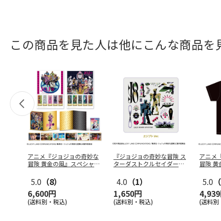
この商品を見た人は他にこんな商品を
アニメ『ジョジョの奇妙な
『ジョジョの奇妙な冒険 ス
アニメ
冒険 黄金の風』スペシャル
ターダストクルセイダー
冒険 黄
フレーム
…
ス』 トラ
…
…
5.0
（8）
4.0
（1）
5.0
（
6,600円
1,650円
4,93
(送料別・税込)
(送料別・税込)
(送料別