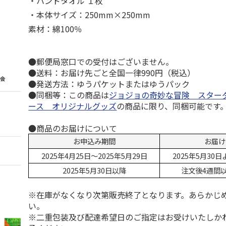
・ハンドタオル １枚
・本体サイズ：250mm×250mm
素材：綿100％
●郵便局窓口での受付はございません。
●送料：お届け先ごと全国一律990円（税込）
●発送方法：ゆうパケットまたはゆうパック
●同梱等：この商品は
ジョジョの奇妙な冒険 スター
ース オリジナルグッズ
の商品に限り、同梱可能です
●商品のお届けについて
お申込み期間
お届け
2025年4月25日～2025年5月29日
2025年5月30
2025年5月30日以降
注文後4週間
※在庫がなくなり次第販売終了となります。あらかじ
い。
※二重包装及び配達希望日のご指定はお受けいたしか