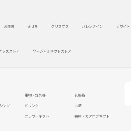
お歳暮
おせち
クリスマス
バレンタイン
ホワイト
グッズストア
ソーシャルギフトストア
果物・野菜等
乳製品
シング
ドリンク
お酒
フラワーギフト
書籍・カタログギフト