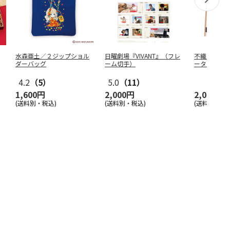
水森亜土／２ジップショル
日曜劇場『VIVANT』（フレ
不織布行楽ト
ダーバッグ
ーム切手）
ーターラビット
4.2
（5）
5.0
（11）
1,600円
2,000円
2,035円
(送料別・税込)
(送料別・税込)
(送料別・税込