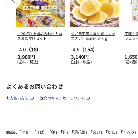
「20点以上詰め合わせ！ロ
＜ご自宅用＞夏小夏（ナツ
不織布
スおたすけセット」
コナツ）家庭用３ｋｇ
ラビット
4.0
（18）
4.6
（154）
3,980円
3,140円
1,65
(送料・税込)
(送料・税込)
(送料別
よくあるお問い合わせ
お支払い方法
注文のキャンセルについて
商品に「小麦」「そば」「卵」「乳」「落花生」「えび」「かに」「くるみ」