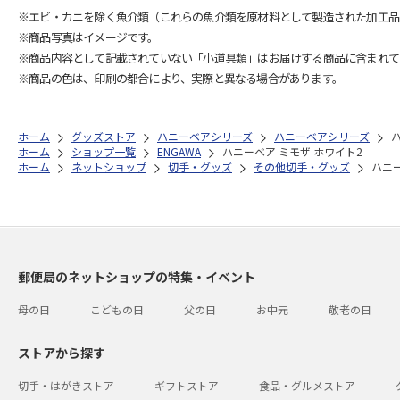
※エビ・カニを除く魚介類（これらの魚介類を原材料として製造された加工品
※商品写真はイメージです。
※商品内容として記載されていない「小道具類」はお届けする商品に含まれて
※商品の色は、印刷の都合により、実際と異なる場合があります。
ホーム
グッズストア
ハニーベアシリーズ
ハニーベアシリーズ
ホーム
ショップ一覧
ENGAWA
ハニーベア ミモザ ホワイト2
ホーム
ネットショップ
切手・グッズ
その他切手・グッズ
ハニー
郵便局のネットショップの特集・イベント
母の日
こどもの日
父の日
お中元
敬老の日
ストアから探す
切手・はがきストア
ギフトストア
食品・グルメストア