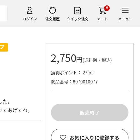
0
ログイン
注文履歴
クイック注文
カート
メニュー
2,750
円
(送料別・税込)
獲得ポイント： 27 pt
商品番号
8970010077
した。
でてあげてね。
お気に入りに登録する