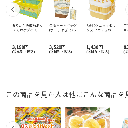
折りたたみ収納ボッ
保冷トートバッグ
2段ピクニックボッ
デ
クス ポケデイズ
(ポーチ付き) 小トト
クス ピカチュウ
ョ
BWOT13
ロ KKCB1
P25
付
プ
3,190円
3,520円
1,430円
8
(送料別・税込)
(送料別・税込)
(送料別・税込)
(
この商品を見た人は他にこんな商品を