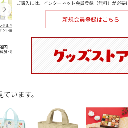
ご購入には、インターネット会員登録（無料）が必要
新規会員登録はこちら
ンタルキット(ジ
塗2段重箱(15cm) ト
哺乳瓶・粉ミルクケ
塗スナックボ
イント歯ブラシ
トロ20 NLW15
ースポーチ となり
トトロ20 NB
) となりのトトロ
のトトロ BHMC1
…
58円
4,620円
1,760円
2,530円
送料別・税込)
(送料別・税込)
(送料別・税込)
(送料別・税込
見ています。