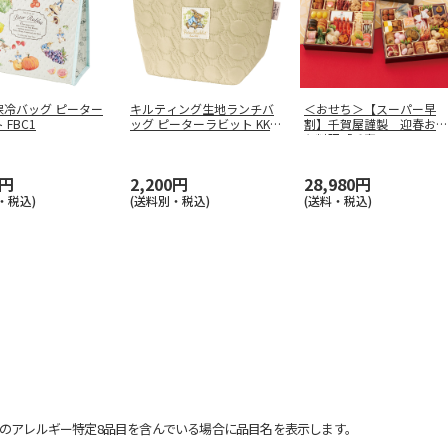
保冷バッグ ピーター
キルティング生地ランチバ
＜おせち＞【スーパー早
 FBC1
ッグ ピーターラビット KKL
割】千賀屋謹製 迎春おせ
B2
ち料理「千富
…
0円
2,200円
28,980円
・税込)
(送料別・税込)
(送料・税込)
のアレルギー特定8品目を含んでいる場合に品目名を表示します。