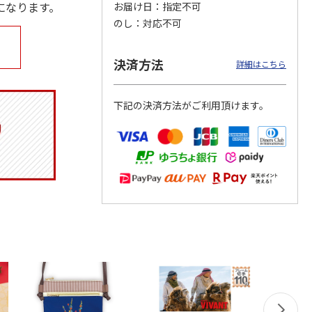
になります。
お届け日
指定不可
のし
対応不可
決済方法
ウル
不織布ほ乳瓶ポーチ
子供用風呂イス ポ
塗スナックボウル
詳細はこちら
2
となりのトトロ
ケデイズ BS24N
カオナシ20 NB2
BHOP1
下記の決済方法がご利用頂けます。
1,870円
1,155円
2,530円
)
(送料別・税込)
(送料別・税込)
(送料別・税込)