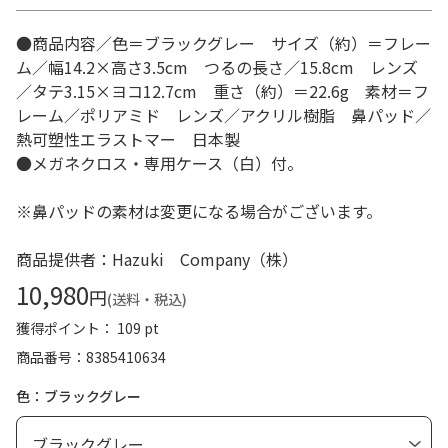
●商品内容／色＝ブラックグレー サイズ（約）＝フレー
ム／幅14.2×高さ3.5cm つるの長さ／15.8cm レンズ
／タテ3.15×ヨコ12.7cm 重さ（約）＝22.6g 素材＝フ
レーム／ポリアミド レンズ／アクリル樹脂 鼻パッド／
熱可塑性エラストマー 日本製
●メガネクロス・専用ケース（白）付。
※鼻パッドの素材は変更になる場合がございます。
商品提供者：Hazuki Company（株）
10,980
円
(送料・税込)
獲得ポイント： 109 pt
商品番号
8385410634
色：ブラックグレー