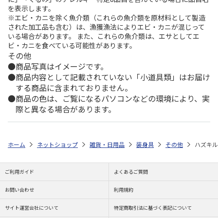
を表示します。
※エビ・カニを除く魚介類（これらの魚介類を原材料として製造
された加工品も含む）は、漁獲漁法によりエビ・カニが混じって
いる場合があります。 また、これらの魚介類は、エサとしてエ
ビ・カニを食べている可能性があります。
その他
商品写真はイメージです。
商品内容として記載されていない「小道具類」はお届け
する商品に含まれておりません。
商品の色は、ご覧になるパソコンなどの環境により、実
際と異なる場合があります。
ホーム
ネットショップ
雑貨・日用品
装身具
その他
ハズキル
ご利用ガイド
よくあるご質問
お問い合わせ
利用規約
サイト運営会社について
特定商取引法に基づく表記について