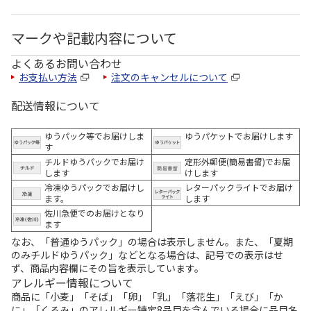
マークや記載内容について
よくあるお問い合わせ
お支払い方法
注文のキャンセルについて
配送情報について
ゆうパック等でお届けしま
ゆうパケットでお届けします
す
チルドゆうパックでお届け
定形外郵便(簡易書留)でお届
します
けします
冷凍ゆうパックでお届けし
レターパックライトでお届け
ます。
します
佐川急便でのお届けとなり
ます
なお、「普通ゆうパック」の場合は表示しません。また、「夏期
のみチルドゆうパック」などとなる場合は、記号での表示はせ
ず、商品内容欄にその旨を表示しています。
アレルギー情報について
商品に「小麦」「そば」「卵」「乳」「落花生」「えび」「か
に」「くるみ」のアレルギー特定8品目を含んでいる場合に品目名