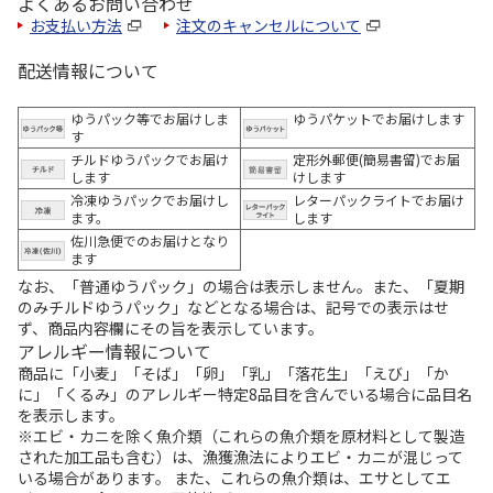
よくあるお問い合わせ
お支払い方法
注文のキャンセルについて
配送情報について
ゆうパック等でお届けしま
ゆうパケットでお届けします
す
チルドゆうパックでお届け
定形外郵便(簡易書留)でお届
します
けします
冷凍ゆうパックでお届けし
レターパックライトでお届け
ます。
します
佐川急便でのお届けとなり
ます
なお、「普通ゆうパック」の場合は表示しません。また、「夏期
のみチルドゆうパック」などとなる場合は、記号での表示はせ
ず、商品内容欄にその旨を表示しています。
アレルギー情報について
商品に「小麦」「そば」「卵」「乳」「落花生」「えび」「か
に」「くるみ」のアレルギー特定8品目を含んでいる場合に品目名
を表示します。
※エビ・カニを除く魚介類（これらの魚介類を原材料として製造
された加工品も含む）は、漁獲漁法によりエビ・カニが混じって
いる場合があります。 また、これらの魚介類は、エサとしてエ