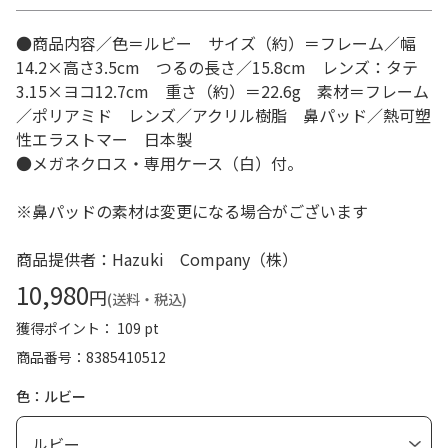
●商品内容／色＝ルビー サイズ（約）＝フレーム／幅
14.2×高さ3.5cm つるの長さ／15.8cm レンズ：タテ
3.15×ヨコ12.7cm 重さ（約）＝22.6g 素材＝フレーム
／ポリアミド レンズ／アクリル樹脂 鼻パッド／熱可塑
性エラストマー 日本製
●メガネクロス・専用ケース（白）付。
※鼻パッドの素材は変更になる場合がございます
商品提供者：Hazuki Company（株）
10,980
円
(送料・税込)
獲得ポイント： 109 pt
商品番号
8385410512
色：ルビー