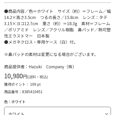
●商品内容／色＝ホワイト サイズ（約）＝フレーム／幅
14.2×高さ3.5cm つるの長さ／15.8cm レンズ：タテ
3.15×ヨコ12.7cm 重さ（約）＝18.3g 素材＝フレーム
／ポリアミド レンズ／アクリル樹脂 鼻パッド／熱可塑
性エラストマー 日本製
●メガネクロス・専用ケース（白）付。
※鼻パッドの素材は変更になる場合がございます。
商品提供者：Hazuki Company（株）
10,980
円
(送料・税込)
獲得ポイント： 109 pt
商品番号
8385410451
色：ホワイト