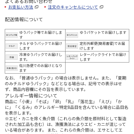
よくあるお問い合わせ
お支払い方法
注文のキャンセルについて
配送情報について
ゆうパック等でお届けしま
ゆうパケットでお届けします
す
チルドゆうパックでお届け
定形外郵便(簡易書留)でお届
します
けします
冷凍ゆうパックでお届けし
レターパックライトでお届け
ます。
します
佐川急便でのお届けとなり
ます
なお、「普通ゆうパック」の場合は表示しません。また、「夏期
のみチルドゆうパック」などとなる場合は、記号での表示はせ
ず、商品内容欄にその旨を表示しています。
アレルギー情報について
商品に「小麦」「そば」「卵」「乳」「落花生」「えび」「か
に」「くるみ」のアレルギー特定8品目を含んでいる場合に品目名
を表示します。
※エビ・カニを除く魚介類（これらの魚介類を原材料として製造
された加工品も含む）は、漁獲漁法によりエビ・カニが混じって
いる場合があります。 また、これらの魚介類は、エサとしてエ