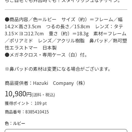
らご自宅でも外出時でも！スタイリッシュなデザイン。
●商品内容／色＝ルビー サイズ（約）＝フレーム／幅
14.2×高さ3.5cm つるの長さ／15.8cm レンズ：タテ
3.15×ヨコ12.7cm 重さ（約）＝18.3g 素材＝フレーム
／ポリアミド レンズ／アクリル樹脂 鼻パッド／熱可塑
性エラストマー 日本製
●メガネクロス・専用ケース（白）付。
※鼻パッドの素材は変更になる場合がございます。
商品提供者：Hazuki Company（株）
10,980
円
(送料・税込)
獲得ポイント： 109 pt
商品番号
8385410415
色：ルビー