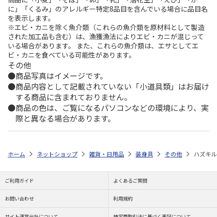
に」「くるみ」のアレルギー特定8品目を含んでいる場合に品目名
を表示します。
※エビ・カニを除く魚介類（これらの魚介類を原材料として製造
された加工品も含む）は、漁獲漁法によりエビ・カニが混じって
いる場合があります。 また、これらの魚介類は、エサとしてエ
ビ・カニを食べている可能性があります。
その他
商品写真はイメージです。
商品内容として記載されていない「小道具類」はお届け
する商品に含まれておりません。
商品の色は、ご覧になるパソコンなどの環境により、実
際と異なる場合があります。
ホーム
ネットショップ
雑貨・日用品
装身具
その他
ハズキル
ご利用ガイド
よくあるご質問
お問い合わせ
利用規約
サイト運営会社について
特定商取引法に基づく表記について