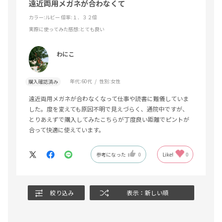
遠近両用メガネが合わなくて
カラー:ルビー 倍率:１．３２倍
実際に使ってみた感想
:とても良い
わにこ
年代:
60代
性別:
女性
購入確認済み
遠近両用メガネが合わなくなって仕事や読書に難儀していま
した。度を変えても原因不明で見えづらく、通院中ですが、
とりあえずで購入してみたこちらが丁度良い距離でピントが
合って快適に使えています。
参考になった
0
Like!
0
絞り込み
表示：新しい順