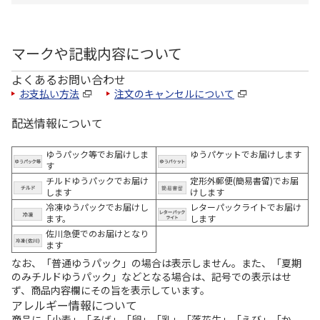
マークや記載内容について
よくあるお問い合わせ
お支払い方法
注文のキャンセルについて
配送情報について
ゆうパック等でお届けしま
ゆうパケットでお届けします
す
チルドゆうパックでお届け
定形外郵便(簡易書留)でお届
します
けします
冷凍ゆうパックでお届けし
レターパックライトでお届け
ます。
します
佐川急便でのお届けとなり
ます
なお、「普通ゆうパック」の場合は表示しません。また、「夏期
のみチルドゆうパック」などとなる場合は、記号での表示はせ
ず、商品内容欄にその旨を表示しています。
アレルギー情報について
商品に「小麦」「そば」「卵」「乳」「落花生」「えび」「か