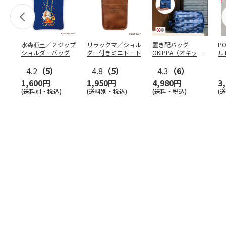
水森亜土／２ジップ
リラックマ／ショル
置き配バッグ
P
ショルダーバッグ
ダー付きミニトート
OKIPPA（オキッ
ル
パ）
4.2
（5）
4.8
（5）
4.3
（6）
1,600円
1,950円
4,980円
3
(送料別・税込)
(送料別・税込)
(送料・税込)
(