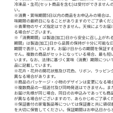
冷凍品・生花(セット商品を含む)は受付ができません
い。
※消費・賞味期間5日以内の商品をお申込みの場合は
味期限の最終日になることがありますのでご了承くだ
※青果物のサイズ指定はできません。天候によりお届
る場合がございます。
※「消費期間」は製造(加工)日から安全に召し上がれ
期間」は製造(加工)日から品質の保持が十分に可能な
期間で表示しています。お届け日からの期間を保証す
せん。複数の商品がセットになっている場合、最も短
います。なお、法律に基づく賞味（消費）期限につい
品に記載しています。
※花卉・花弁の開花状態及び花色、リボン、ラッピング
異なる場合があります。
※商品のパッケージ・小物のデザインは変更になる場
※複数商品の一括送付及び同時発送はできません。ま
お届け先様が同じ場合、同日のお申込みであっても商
が異なる場合がございますので、あらかじめご了承く
※保証書付の家電製品等については保証書と共に領収
を大切に保管してください。保証期間はお申込日から