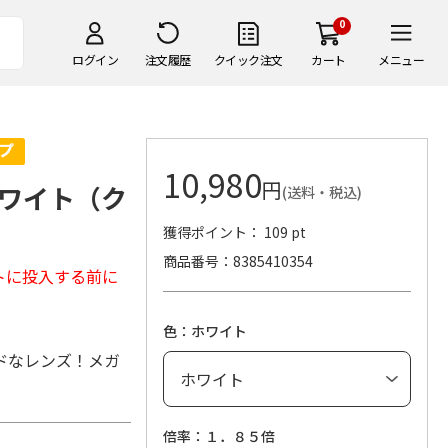
0
ログイン
注文履歴
クイック注文
カート
メニュー
10,980
円
ワイト（ク
(送料・税込)
獲得ポイント： 109 pt
商品番号
8385410354
トに投入する前に
色：ホワイト
ドなレンズ！メガ
倍率：１．８５倍