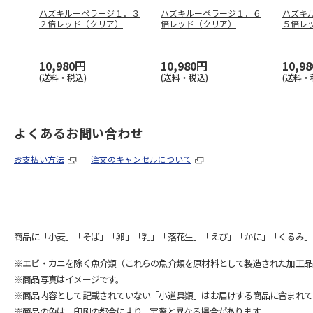
ハズキルーペラージ１．３
ハズキルーペラージ１．６
ハズキ
２倍レッド（クリア）
倍レッド（クリア）
５倍レ
10,980円
10,980円
10,9
(送料・税込)
(送料・税込)
(送料・
よくあるお問い合わせ
お支払い方法
注文のキャンセルについて
商品に「小麦」「そば」「卵」「乳」「落花生」「えび」「かに」「くるみ」
※エビ・カニを除く魚介類（これらの魚介類を原材料として製造された加工品
※商品写真はイメージです。
※商品内容として記載されていない「小道具類」はお届けする商品に含まれて
※商品の色は、印刷の都合により、実際と異なる場合があります。