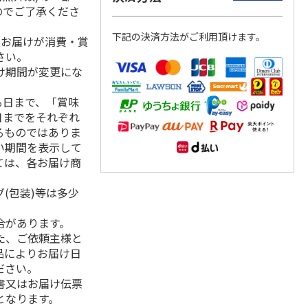
のでご了承くださ
下記の決済方法がご利用頂けます。
、お届けが消費・賞
さい。
け期間が変更にな
る日まで、「賞味
日までをそれぞれ
るものではありま
い期間を表示して
ては、各お届け商
(包装)等は多少
合があります。
た、ご依頼主様と
品によりお届け日
ださい。
書又はお届け伝票
となります。