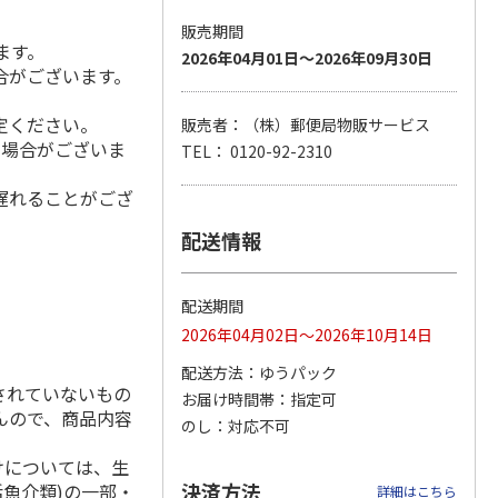
販売期間
ます。
2026年04月01日～2026年09月30日
合がございます。
ジョの
『ジョジョの奇妙な
『ジョジョの奇妙な
「I’m Doraemon」
黄金の
冒険 スターダスト
冒険 スターダスト
× カオル 郵便局限
定ください。
販売者：（株）郵便局物販サービス
P
…
クルセイダース』
クルセイダース』
定モデル（
…
る場合がございま
TEL： 0120-92-2310
ワー
…
トラ
…
4.8
（4）
4,400円
3,300円
4,840円
遅れることがござ
)
(送料別・税込)
(送料別・税込)
(送料別・税込)
配送情報
配送期間
2026年04月02日～2026年10月14日
配送方法
ゆうパック
されていないもの
お届け時間帯
指定可
んので、商品内容
のし
対応不可
けについては、生
決済方法
活魚介類)の一部・
詳細はこちら