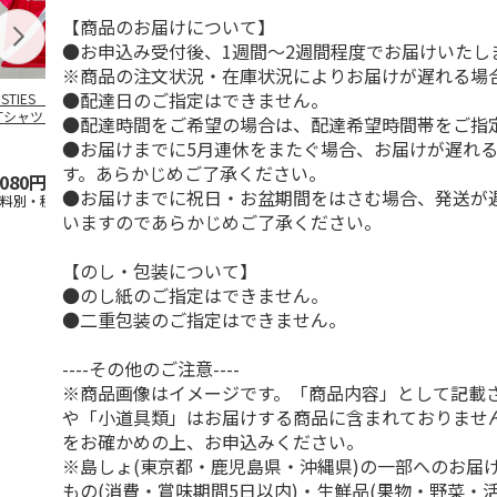
【商品のお届けについて】
●お申込み受付後、1週間～2週間程度でお届けいたし
※商品の注文状況・在庫状況によりお届けが遅れる場
●配達日のご指定はできません。
OSTIES オリジナ
アニメ『ジョジョの
コジコジ／ショルダ
アニメ『ジョ
Tシャツ Sサイズ
奇妙な冒険 黄金の
ー付きバッグ
奇妙な冒険 
●配達時間をご希望の場合は、配達希望時間帯をご指
風』CITY POP
…
風』CITY PO
●お届けまでに5月連休をまたぐ場合、お届けが遅れ
5.0
（3）
4.5
（6）
4.8
（4）
す。あらかじめご了承ください。
,080円
4,939円
1,760円
3,839円
●お届けまでに祝日・お盆期間をはさむ場合、発送が
送料別・税込)
(送料別・税込)
(送料別・税込)
(送料別・税込
いますのであらかじめご了承ください。
【のし・包装について】
●のし紙のご指定はできません。
●二重包装のご指定はできません。
----その他のご注意----
※商品画像はイメージです。「商品内容」として記載
や「小道具類」はお届けする商品に含まれておりませ
をお確かめの上、お申込みください。
※島しょ(東京都・鹿児島県・沖縄県)の一部へのお届
もの(消費・賞味期間5日以内)・生鮮品(果物・野菜・