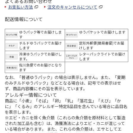
よくあるお問い合わせ
お支払い方法
注文のキャンセルについて
配送情報について
ゆうパック等でお届けしま
ゆうパケットでお届けします
す
チルドゆうパックでお届け
定形外郵便(簡易書留)でお届
します
けします
冷凍ゆうパックでお届けし
レターパックライトでお届け
ます。
します
佐川急便でのお届けとなり
ます
なお、「普通ゆうパック」の場合は表示しません。また、「夏期
のみチルドゆうパック」などとなる場合は、記号での表示はせ
ず、商品内容欄にその旨を表示しています。
アレルギー情報について
商品に「小麦」「そば」「卵」「乳」「落花生」「えび」「か
に」「くるみ」のアレルギー特定8品目を含んでいる場合に品目名
を表示します。
※エビ・カニを除く魚介類（これらの魚介類を原材料として製造
された加工品も含む）は、漁獲漁法によりエビ・カニが混じって
いる場合があります。 また、これらの魚介類は、エサとしてエ