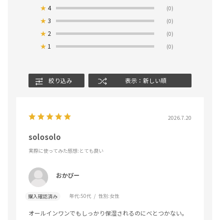
★
4
(0)
★
3
(0)
★
2
(0)
★
1
(0)
絞り込み
表示：新しい順
2026.7.20
solosolo
実際に使ってみた感想
:とても良い
おかぴー
年代:
50代
性別:
女性
購入確認済み
オールインワンでもしっかり保湿されるのにべとつかない。