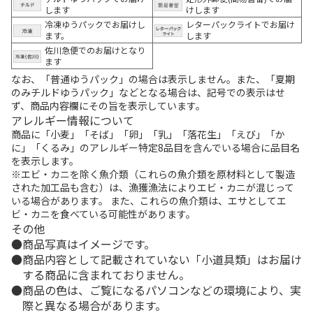
します
けします
冷凍ゆうパックでお届けし
レターパックライトでお届け
ます。
します
佐川急便でのお届けとなり
ます
なお、「普通ゆうパック」の場合は表示しません。また、「夏期
のみチルドゆうパック」などとなる場合は、記号での表示はせ
ず、商品内容欄にその旨を表示しています。
アレルギー情報について
商品に「小麦」「そば」「卵」「乳」「落花生」「えび」「か
に」「くるみ」のアレルギー特定8品目を含んでいる場合に品目名
を表示します。
※エビ・カニを除く魚介類（これらの魚介類を原材料として製造
された加工品も含む）は、漁獲漁法によりエビ・カニが混じって
いる場合があります。 また、これらの魚介類は、エサとしてエ
ビ・カニを食べている可能性があります。
その他
商品写真はイメージです。
商品内容として記載されていない「小道具類」はお届け
する商品に含まれておりません。
商品の色は、ご覧になるパソコンなどの環境により、実
際と異なる場合があります。