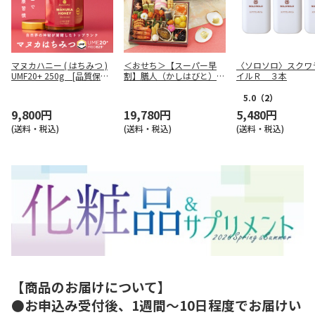
マヌカハニー ( はちみつ )
＜おせち＞【スーパー早
〈ソロソロ〉スクワ
UMF20+ 250g [品質保
割】膳人（かしはびと）
イルＲ ３本
証・農薬残留検査済証明書
和洋中二段重
付]
5.0
（2）
9,800円
19,780円
5,480円
(送料・税込)
(送料・税込)
(送料・税込)
【商品のお届けについて】
●お申込み受付後、1週間～10日程度でお届けい