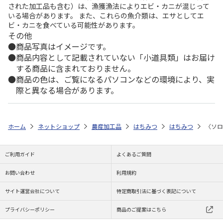
された加工品も含む）は、漁獲漁法によりエビ・カニが混じって
いる場合があります。 また、これらの魚介類は、エサとしてエ
ビ・カニを食べている可能性があります。
その他
商品写真はイメージです。
商品内容として記載されていない「小道具類」はお届け
する商品に含まれておりません。
商品の色は、ご覧になるパソコンなどの環境により、実
際と異なる場合があります。
ホーム
ネットショップ
農産加工品
はちみつ
はちみつ
〈ソロ
ご利用ガイド
よくあるご質問
お問い合わせ
利用規約
サイト運営会社について
特定商取引法に基づく表記について
プライバシーポリシー
商品のご提案はこちら