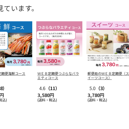
見ています。
定期便海鮮コース
ＷＥＢ定期便つぶらなバラ
郵便局のＷＥＢ定期便（ス
エティコース
イーツコース）
8）
4.6
（11）
5.0
（3）
0円
3,580円
3,780円
税込)
(送料・税込)
(送料・税込)