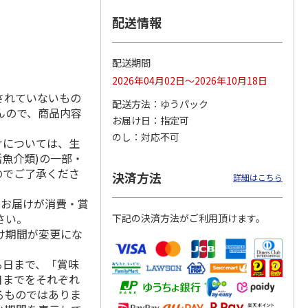
配送情報
冷凍】
＜おせち＞【冷凍】
＜おせち＞【冷凍】
＜おせち＞【冷凍】
配送期間
札幌市
おせち早割 札幌市
おせち早割 札幌市
おせち早割 蟹甲羅
2026年04月02日～2026年10月18日
発 北
中央卸売市場発 北
中央卸売市場発 北
もりおせち
都膳
の漁
…
されていないもの
配送方法
ゆうパック
んので、商品内容
22,700円
27,000円
22,180円
お届け日
指定可
(送料・税込)
(送料・税込)
(送料・税込)
のし
対応不可
けについては、生
活魚介類)の一部・
のでご了承くださ
決済方法
詳細はこちら
、お届けが消費・賞
さい。
下記の決済方法がご利用頂けます。
け期間が変更にな
る日まで、「賞味
日までをそれぞれ
るものではありま