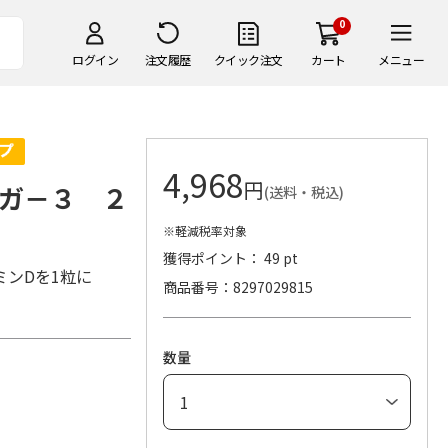
0
ログイン
注文履歴
クイック注文
カート
メニュー
4,968
円
ガ－３ ２
(送料・税込)
※軽減税率対象
獲得ポイント： 49 pt
ンDを1粒に
商品番号
8297029815
数量