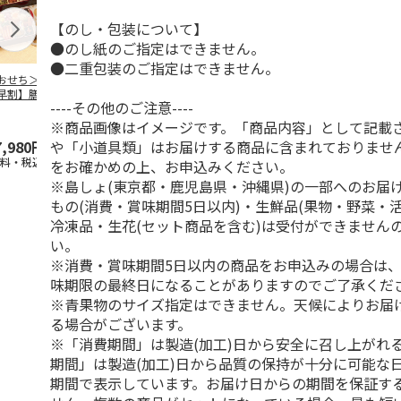
【のし・包装について】
●のし紙のご指定はできません。
●二重包装のご指定はできません。
おせち＞【スーパ
＜おせち＞【冷凍】
＜おせち＞【冷凍】
＜おせち＞【
早割】膳人（かし
おせち早割 札幌市
おせち早割 蟹と肉
おせち早割 
----その他のご注意----
びと） 和洋中三
中央卸売市場発 彩
オードブルおせち
中央卸売市場
重
膳
の初
…
※商品画像はイメージです。「商品内容」として記載
や「小道具類」はお届けする商品に含まれておりませ
7,980円
15,000円
22,180円
20,300円
送料・税込)
(送料・税込)
(送料・税込)
(送料・税込)
をお確かめの上、お申込みください。
※島しょ(東京都・鹿児島県・沖縄県)の一部へのお届
もの(消費・賞味期間5日以内)・生鮮品(果物・野菜・
冷凍品・生花(セット商品を含む)は受付ができません
い。
※消費・賞味期間5日以内の商品をお申込みの場合は
味期限の最終日になることがありますのでご了承くだ
※青果物のサイズ指定はできません。天候によりお届
る場合がございます。
※「消費期間」は製造(加工)日から安全に召し上がれ
期間」は製造(加工)日から品質の保持が十分に可能な
期間で表示しています。お届け日からの期間を保証す