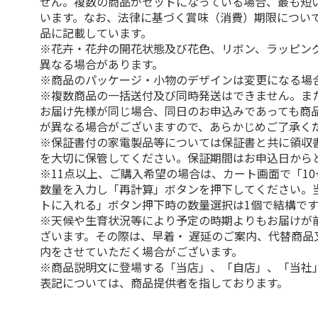
せん。複数の商品がセットになっている場合、最も短
います。なお、法律に基づく賞味（消費）期限につい
品に記載しています。
※花卉・花弁の開花状態及び花色、リボン、ラッピング
異なる場合があります。
※商品のパッケージ・小物のデザインは変更になる場
※複数商品の一括送付及び同時発送はできません。ま
お届け先様が同じ場合、同日のお申込みであっても商
が異なる場合がございますので、あらかじめご了承く
※保証書付の家電製品等については保証書と共に領収
を大切に保管してください。保証期間はお申込日から
※11点以上、ご購入希望の場合は、カート画面で「10
数量を入力し「再計算」ボタンを押下してください。
トに入れる」ボタン押下時の数量選択は1個で結構です
※天候や生育状況等により予定の時期よりもお届けが
ざいます。その際は、早着・ 遅延のご案内、代替商品
内をさせていただく場合がございます。
※商品説明文に登場する「当店」、「自店」、「当社
表記については、商品提供者を指しております。