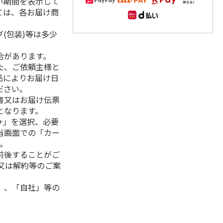
い期間を表示して
ては、各お届け商
(包装)等は多少
合があります。
た、ご依頼主様と
品によりお届け日
ださい。
書又はお届け伝票
となります。
+」を選択、必要
当画面での「カー
。
前後することがご
又は解約等のご案
」、「自社」等の