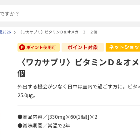
2026
〈ワカサプリ〉ビタミンＤ＆オメガ－３ ２個
〈ワカサプリ〉ビタミンＤ＆オメ
個
外出する機会が少なく日中は室内で過ごす方に。ビタミ
25.0μg。
●商品内容／[330mg×60(1個)]×2
●賞味期間／常温で2年