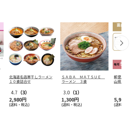
北海道名店寒干しラーメン
ＳＡＢＡ ＭＡＴＳＵＥ
郵便局のＷ
１０食詰合せ
ラーメン ３食
山県産 て
4.7
（3）
3.0
（1）
2,980円
1,300円
5,940円
(送料・税込)
(送料・税込)
(送料・税込)