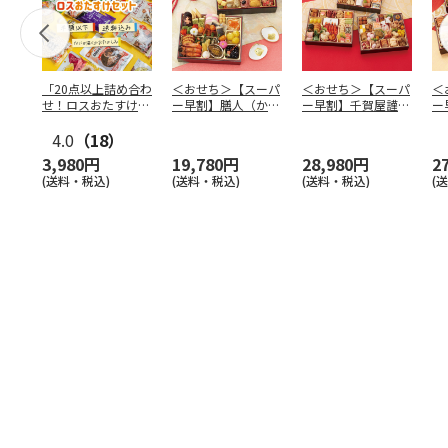
「20点以上詰め合わ
＜おせち＞【スーパ
＜おせち＞【スーパ
＜
せ！ロスおたすけセ
ー早割】膳人（かし
ー早割】千賀屋謹
ー
ット」
はびと） 和洋中二
製 迎春おせち料理
は
4.0
（18）
段重
「千富
…
段
3,980円
19,780円
28,980円
2
(送料・税込)
(送料・税込)
(送料・税込)
(