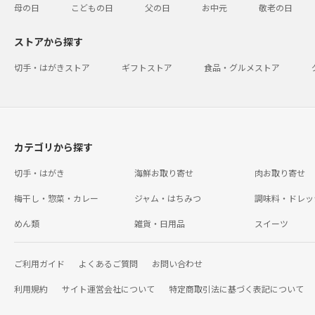
母の日
こどもの日
父の日
お中元
敬老の日
ストアから探す
切手・はがきストア
ギフトストア
食品・グルメストア
カテゴリから探す
切手・はがき
海鮮お取り寄せ
肉お取り寄せ
梅干し・惣菜・カレー
ジャム・はちみつ
調味料・ドレッ
めん類
雑貨・日用品
スイーツ
ご利用ガイド
よくあるご質問
お問い合わせ
利用規約
サイト運営会社について
特定商取引法に基づく表記について