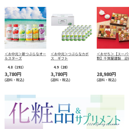
＜お中元＞新つぶらなオー
＜お中元＞つぶらなカボ
＜おせち＞【スーパ
ルスターズ
ス ギフト
割】千賀屋謹製 迎
ち料理「千富士」和
重
4.8
（191）
4.9
（28）
3,780円
3,780円
28,980円
(送料・税込)
(送料・税込)
(送料・税込)