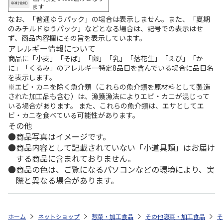
ます
なお、「普通ゆうパック」の場合は表示しません。また、「夏期
のみチルドゆうパック」などとなる場合は、記号での表示はせ
ず、商品内容欄にその旨を表示しています。
アレルギー情報について
商品に「小麦」「そば」「卵」「乳」「落花生」「えび」「か
に」「くるみ」のアレルギー特定8品目を含んでいる場合に品目名
を表示します。
※エビ・カニを除く魚介類（これらの魚介類を原材料として製造
された加工品も含む）は、漁獲漁法によりエビ・カニが混じって
いる場合があります。 また、これらの魚介類は、エサとしてエ
ビ・カニを食べている可能性があります。
その他
商品写真はイメージです。
商品内容として記載されていない「小道具類」はお届け
する商品に含まれておりません。
商品の色は、ご覧になるパソコンなどの環境により、実
際と異なる場合があります。
ホーム
ネットショップ
惣菜・加工食品
その他惣菜・加工食品
そ