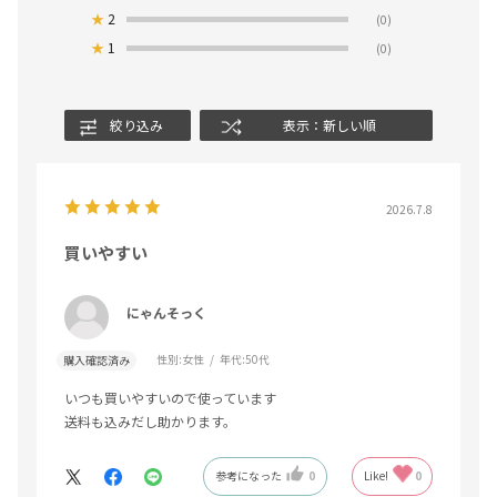
★
2
(0)
★
1
(0)
絞り込み
表示：新しい順
2026.7.8
買いやすい
にゃんそっく
性別:
女性
年代:
50代
購入確認済み
いつも買いやすいので使っています
送料も込みだし助かります。
参考になった
0
Like!
0