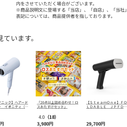
内をさせていただく場合がございます。
※商品説明文に登場する「当店」、「自店」、「当社
表記については、商品提供者を指しております。
見ています。
ソニック】ヘアード
「20点以上詰め合わせ！ロ
【ＳｔｅａｍＯｎｅ】ＦＯ
ー イオニティ（ア
スおたすけセット」
ＬＤＡＢＬＥ ＪＰＦＤ１
ルー
…
３０Ｂ
4.0
（18）
0円
3,980円
29,700円