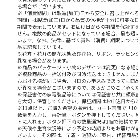
る場合がございます。
※「消費期間」は製造(加工)日から安全に召し上がれ
期間」は製造(加工)日から品質の保持が十分に可能な
期間で表示しています。お届け日からの期間を保証す
せん。複数の商品がセットになっている場合、最も短
います。なお、法律に基づく賞味（消費）期限につい
品に記載しています。
※花卉・花弁の開花状態及び花色、リボン、ラッピング
異なる場合があります。
※商品のパッケージ・小物のデザインは変更になる場
※複数商品の一括送付及び同時発送はできません。ま
お届け先様が同じ場合、同日のお申込みであっても商
が異なる場合がございますので、あらかじめご了承く
※保証書付の家電製品等については保証書と共に領収
を大切に保管してください。保証期間はお申込日から
※11点以上、ご購入希望の場合は、カート画面で「10
数量を入力し「再計算」ボタンを押下してください。
トに入れる」ボタン押下時の数量選択は1個で結構です
※天候や生育状況等により予定の時期よりもお届けが
ざいます。その際は、早着・ 遅延のご案内、代替商品