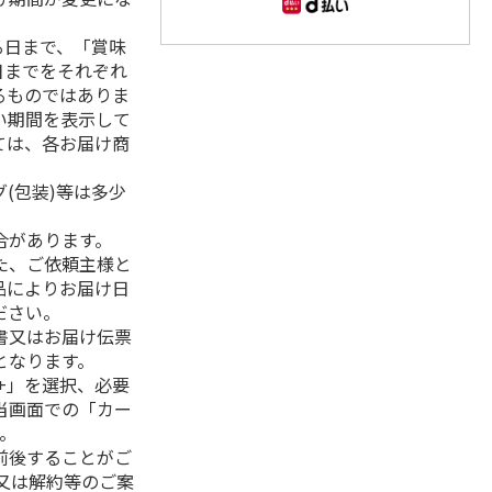
る日まで、「賞味
日までをそれぞれ
るものではありま
い期間を表示して
ては、各お届け商
(包装)等は多少
合があります。
た、ご依頼主様と
品によりお届け日
ださい。
書又はお届け伝票
となります。
+」を選択、必要
当画面での「カー
。
前後することがご
又は解約等のご案