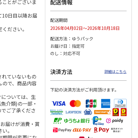
配送情報
ることがございま
10日目以降お届
配送期間
 3日プ
WiFiレンタル 30日
ポータブルソーラー
〈ＢＬＵＥＴＴＩ〉
2026年04月02日～2026年10月18日
定ください。
 無制限
プラン WiMAX 無制
充電器 ７Ｗ
ポータブル電源（Ａ
限(モバイ
…
Ｃ６０Ｐ）
配送方法
ゆうパック
5.0
（2）
お届け日
指定可
6,180円
7,500円
129,800円
のし
対応不可
)
(送料別・税込)
(送料・税込)
(送料・税込)
決済方法
詳細はこちら
されていないもの
んので、商品内容
下記の決済方法がご利用頂けます。
けについては、生
活魚介類)の一部・
のでご了承くださ
、お届けが消費・賞
さい。
け期間が変更にな