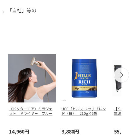
」、「自社」等の
〈ドクターエア〉ミラジェ
UCC「ヒルス リッチブレン
【Ｓｏｌｐ
ット ドライヤー ブルー
ド（粉）」210g×6袋
電源＆ソー
ＰＢ－１２
14,960円
3,880円
55,000円