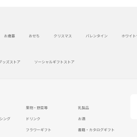
お歳暮
おせち
クリスマス
バレンタイン
ホワイト
グッズストア
ソーシャルギフトストア
果物・野菜等
乳製品
シング
ドリンク
お酒
フラワーギフト
書籍・カタログギフト