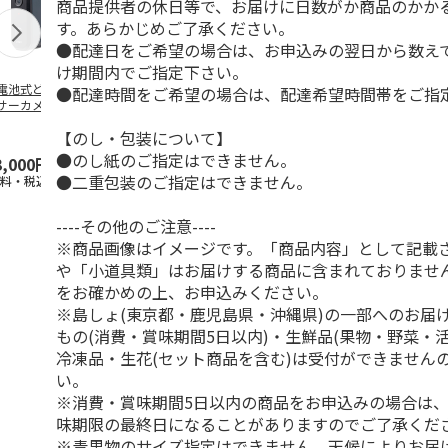
商品提供者の休日等で、お届けに日数がか商品のかか
す。あらかじめご了承ください。
●配達日をご希望の場合は、お申込みの翌日から数えて
け期間内でご指定下さい。
電池式どこでもセ
WiFiレンタル 3日プ
WiFiレンタル 30日
WiFiレンタル
●配達時間をご希望の場合は、配達希望時間帯をご指
サーカメラ
ラン 4キャリア 完全
プラン docomo 月
ラン WiMAX
無制限 So
…
間30GB
(モバイル
…
【のし・包装について】
●のし紙のご指定はできません。
3,000円
2,100円
3,990円
2,070円
●二重包装のご指定はできません。
送料・税込)
(送料別・税込)
(送料別・税込)
(送料別・税込
----その他のご注意----
※商品画像はイメージです。「商品内容」として記載
や「小道具類」はお届けする商品に含まれておりませ
をお確かめの上、お申込みください。
※島しょ(東京都・鹿児島県・沖縄県)の一部へのお届
もの(消費・賞味期間5日以内)・生鮮品(果物・野菜・
冷凍品・生花(セット商品を含む)は受付ができません
い。
※消費・賞味期間5日以内の商品をお申込みの場合は
味期限の最終日になることがありますのでご了承くだ
※青果物のサイズ指定はできません。天候によりお届