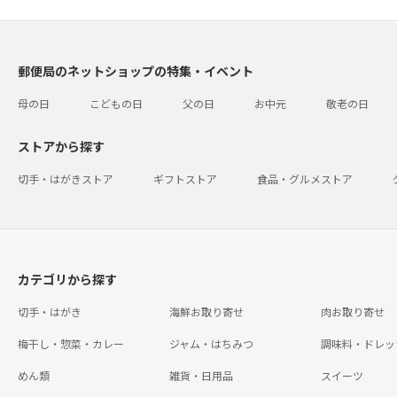
郵便局のネットショップの特集・イベント
母の日
こどもの日
父の日
お中元
敬老の日
ストアから探す
切手・はがきストア
ギフトストア
食品・グルメストア
カテゴリから探す
切手・はがき
海鮮お取り寄せ
肉お取り寄せ
梅干し・惣菜・カレー
ジャム・はちみつ
調味料・ドレッ
めん類
雑貨・日用品
スイーツ