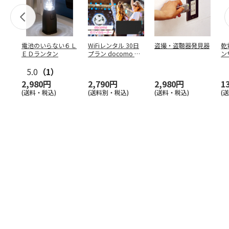
電池のいらない６Ｌ
WiFiレンタル 30日
盗撮・盗聴器発見器
乾
ＥＤランタン
プラン docomo 月
ン
間5GB
5.0
（1）
2,980円
2,790円
2,980円
1
(送料・税込)
(送料別・税込)
(送料・税込)
(