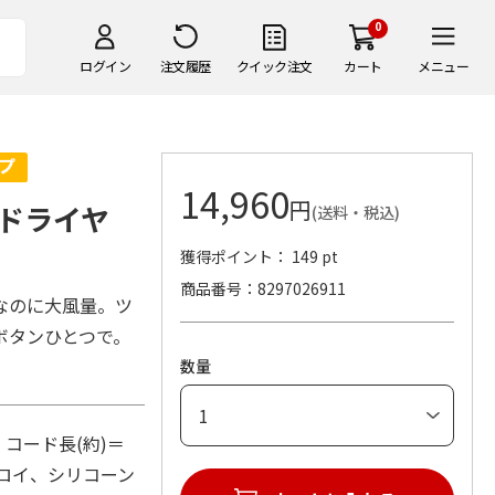
0
ログイン
注文履歴
クイック注文
カート
メニュー
14,960
円
ドライヤ
(送料・税込)
獲得ポイント： 149 pt
商品番号
8297026911
なのに大風量。ツ
ボタンひとつで。
数量
 コード長(約)＝
Sアロイ、シリコーン